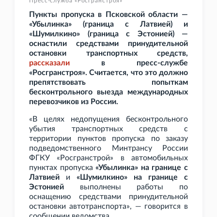
Пресс-служба «Росгранстроя»
Пункты пропуска в Псковской области —
«Убылинка» (граница с Латвией) и
«Шумилкино» (граница с Эстонией) —
оснастили средствами принудительной
остановки транспортных средств,
рассказали
в пресс-службе
«Росгранстроя». Считается, что это должно
препятствовать попыткам
бесконтрольного выезда международных
перевозчиков из России.
«В целях недопущения бесконтрольного
убытия транспортных средств с
территории пунктов пропуска по заказу
подведомственного Минтрансу России
ФГКУ «Росгранстрой» в автомобильных
пунктах пропуска
«Убылинка» на границе с
Латвией
и
«Шумилкино» на границе с
Эстонией
выполнены работы по
оснащению средствами принудительной
остановки автотранспорта», — говорится в
сообщении ведомства.