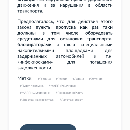
движения и за нарушения в области
транспорта.
Предполагалось, что для действия этого
закона
пункты пропуска как раз таки
должны в том числе оборудовать
средствами для остановки транспорта,
блокираторами
, а также специальными
накопительными площадками для
задержанных автомобилей и т.н.
«инфокиосками» для погашения
задолженности.
Метки:
Граница
Россия
Латвия
Эстония
Пункт пропуска
МАПП «Убылинка»
МАПП «Шумилкино»
Псковская область
Иностранные водители
Автотранспорт