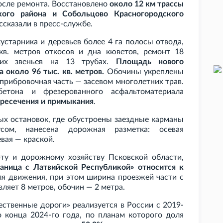
осле ремонта. Восстановлено
около 12
км трассы
ого района и Собольцово Красногородского
ассказали в пресс-службе.
устарника и деревьев более 4
га полосы отвода,
кв.
метров откосов и дна кюветов, ремонт 18
них звеньев на 13 трубах.
Площадь нового
а около 96
тыс. кв.
метров.
Обочины укреплены
прибровочная часть — засевом многолетних трав.
етона и фрезерованного асфальтоматериала
ересечения и примыкания
.
ых остановок, где обустроены заездные карманы
ом, нанесена дорожная разметка: осевая
вая — краской.
ту и дорожному хозяйству Псковской области,
аница с Латвийской Республикой» относится к
ля движения, при этом ширина проезжей части с
вляет 8
метров, обочин — 2
метра.
ственные дороги» реализуется в России с 2019-
о конца 2024-го года, по планам которого доля