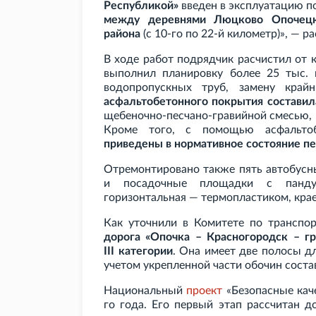
Республикой»
введен в эксплуатацию п
между деревнями Люцково Опочецк
района
(с 10-го по 22-й километр)», — р
В ходе работ подрядчик расчистил от к
выполнил планировку более 25
тыс. 
водопропускных труб, замену край
асфальтобетонного покрытия составил
щебеночно-песчано-гравийной смесью, 
Кроме того, с помощью асфальтоб
приведены в нормативное состояние п
Отремонтировано также пять автобусн
и посадочные площадки с пандус
горизонтальная — термопластиком, крае
Как уточнили в Комитете по транспор
дорога «Опочка – Красногородск – гр
III
категории
. Она имеет две полосы д
учетом укрепленной части обочин соста
Национальный
проект
«Безопасные каче
го года. Его первый этап рассчитан д