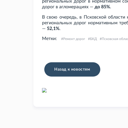
региональных дорог в нормативном с
дорог в агломерациях —
до 85%
.
В свою очередь, в Псковской области 
региональных дорог нормативным тре
—
52,1%
.
Метки:
Ремонт дорог
БКД
Псковская обла
Назад к новостям