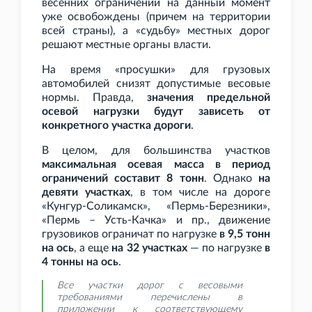
весенних ограничений на данный момент
уже освобождены (причем на территории
всей страны), а «судьбу» местных дорог
решают местные органы власти.
На время «просушки» для грузовых
автомобилей снизят допустимые весовые
нормы. Правда,
значения предельной
осевой нагрузки будут зависеть от
конкретного участка дороги
.
В целом, для большинства участков
максимальная осевая масса в период
ограничений составит 8
тонн
. Однако
на
девяти участках
, в том числе на дороге
«Кунгур-Соликамск», «Пермь-Березники»,
«Пермь – Усть-Качка» и
пр., движение
грузовиков ограничат по нагрузке
в 9,5
тонн
на ось
, а еще
на 32 участках
— по нагрузке
в
4
тонны на ось
.
Все участки дорог с весовыми
требованиями перечислены в
приложении к соответствующему