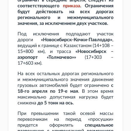
ограничат в середине апреля, следует из
соответствующего
приказа
. Ограничения
будут действовать на всех дорогах
регионального и межмуниципального
значения, за исключением двух участков.
Под исключения подпадают участок
дороги
«Новосибирск-Кочки-Павлодар»
,
ведущий к границе с Казахстаном (14+108 –
15+800
км), и трасса
«Новосибирск –
аэропорт «Толмачево»»
(17+303 –
17+603
км).
На всех остальных дорогах регионального
и межмуниципального значения движение
грузовых автомобилей будет ограничено
с
18-го апреля по 19-е мая
. В этом время
максимально допустимая нагрузка будет
снижена
до 5
тонн на ось
.
При превышении такой осевой массы
перевозчикам на период «просушки»
придется оформлять
специальное