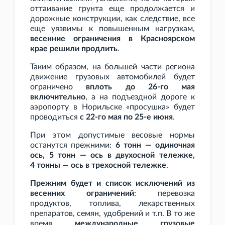
оттаивание грунта еще продолжается и
дорожные конструкции, как следствие, все
еще уязвимы к повышенным нагрузкам,
весенние ограничения в Красноярском
крае решили продлить
.
Таким образом, на большей части региона
движение грузовых автомобилей будет
ограничено
вплоть до 26-го мая
включительно
, а на подъездной дороге к
аэропорту в Норильске «просушка» будет
проводиться
с 22-го мая по 25-е июня
.
При этом допустимые весовые нормы
останутся прежними:
6
тонн — одиночная
ось, 5
тонн — ось в двухосной тележке,
4
тонны — ось в трехосной тележке
.
Прежним будет и список исключений из
весенних ограничений
: перевозка
продуктов, топлива, лекарственных
препаратов, семян, удобрений и
т.п. В то же
время
международные грузовые