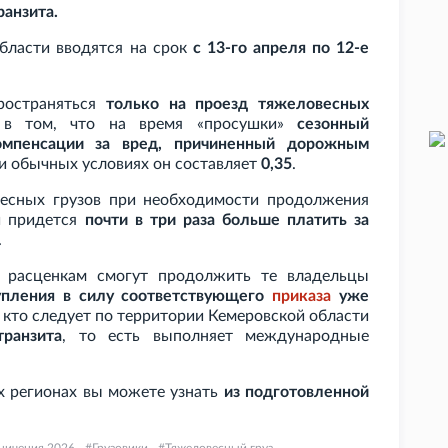
анзита.
области вводятся на срок
с 13-го апреля по 12-е
ространяться
только на проезд тяжеловесных
в том, что на время «просушки»
сезонный
омпенсации за вред, причиненный дорожным
ри обычных условиях он составляет
0,35
.
весных грузов при необходимости продолжения
й придется
почти в три раза больше платить за
.
 расценкам смогут продолжить те владельцы
упления в силу соответствующего
приказа
уже
е, кто следует по территории Кемеровской области
ранзита
, то есть выполняет международные
х регионах вы можете узнать
из подготовленной