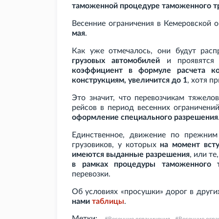
таможенной процедуре таможенного тр
Весенние ограничения в Кемеровской 
мая
.
Как уже отмечалось, они будут расп
грузовых автомобилей
и проявятся 
коэффициент в формуле расчета к
конструкциям, увеличится до 1
, хотя п
Это значит, что перевозчикам тяжело
рейсов в период весенних ограничени
оформление специального разрешения
Единственное, движение по прежним
грузовиков, у которых
на момент вст
имеются выданные разрешения
, или т
в рамках процедуры таможенного т
перевозки.
Об условиях «просушки» дорог в други
нами
таблицы
.
Метки: