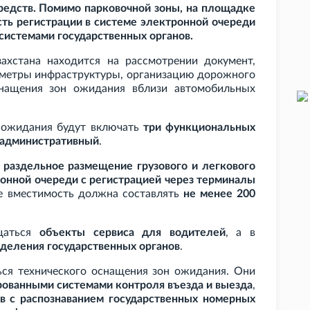
редств. Помимо парковочной зоны, на площадке
ть регистрации в системе электронной очереди
системами государственных органов.
ахстана находится на рассмотрении документ,
аметры инфраструктуры, организацию дорожного
снащения зон ожидания вблизи автомобильных
ы ожидания будут включать
три функциональных
 административный
.
т
раздельное размещение грузового и легкового
онной очереди с регистрацией через терминалы
ее вместимость должна составлять
не менее 200
щаться
объекты сервиса для водителей
, а в
зделения государственных органов
.
ься технического оснащения зон ожидания. Они
рованными системами контроля въезда и выезда
,
в с распознаванием государственных номерных