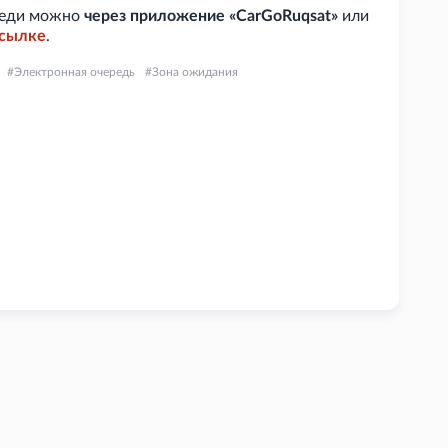
ереди можно
через приложение «CarGoRuqsat»
или
сылке
.
Электронная очередь
Зона ожидания