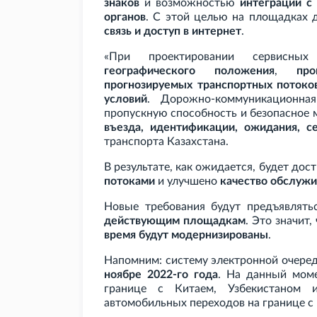
знаков
и возможностью
интеграции с
органов
. С этой целью на площадках
связь и доступ в интернет
.
«При проектировании сервисны
географического положения
,
пр
прогнозируемых транспортных потоко
условий
. Дорожно-коммуникационна
пропускную способность и безопасное 
въезда, идентификации, ожидания, с
транспорта Казахстана.
В результате, как ожидается, будет дос
потоками
и улучшено
качество обслужи
Новые требования будут предъявлят
действующим площадкам
. Это значит,
время будут модернизированы
.
Напомним: систему электронной очеред
ноябре 2022-го года
. На данный моме
границе с Китаем, Узбекистаном 
автомобильных переходов на границе с