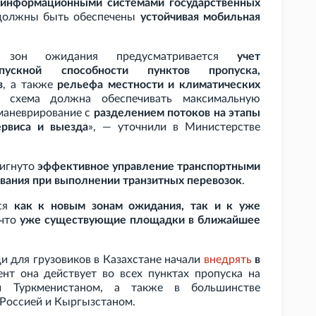
 информационными системами государственных
 должны быть обеспечены
устойчивая мобильная
х зон ожидания предусматривается
учет
опускной способности пунктов пропуска,
в
, а также
рельефа местности и климатических
я схема должна обеспечивать максимальную
маневрирование с
разделением потоков на этапы
ервиса и выезда
», — уточнили в Министерстве
тигнуто
эффективное управление транспортными
вания при выполнении транзитных перевозок
.
ься
как к новым зонам ожидания, так и к уже
 что
уже существующие площадки в ближайшее
и для грузовиков в Казахстане начали
внедрять
в
нт она действует во всех пунктах пропуска на
и Туркменистаном, а также в большинстве
 Россией и Кыргызстаном.