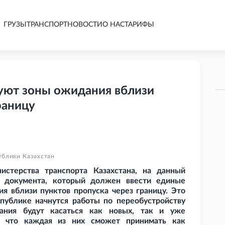
ГРУЗЫ
ТРАНСПОРТ
НОВОСТИ
О НАС
ТАРИФЫ
уют зоны ожидания вблизи
раницу
ублики Казахстан
стерства транспорта Казахстана, на данный
е документа, который должен ввести единые
ия вблизи пунктов пропуска через границу. Это
спублике начнутся работы по переобустройству
вания будут касаться как новых, так и уже
, что каждая из них сможет принимать как