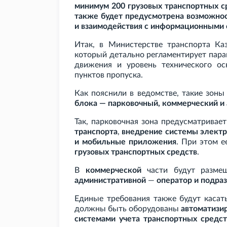
минимум 200 грузовых транспортных с
также будет предусмотрена возможнос
и взаимодействия с информационными 
Итак, в Министерстве транспорта Каз
который детально регламентирует пар
движения и уровень технического о
пунктов пропуска.
Как пояснили в ведомстве, такие зон
блока — парковочный, коммерческий и
Так, парковочная зона предусматривае
транспорта
,
внедрение системы электр
и мобильные приложения
. При этом 
грузовых транспортных средств
.
В
коммерческой
части будут разме
административной
—
оператор и подра
Единые требования также будут касат
должны быть оборудованы
автоматизи
системами учета транспортных средст