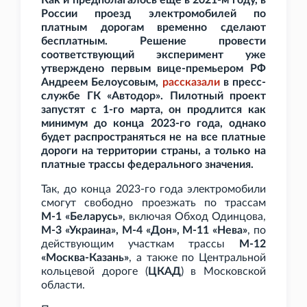
Как и предполагалось еще в 2021-м году, в
России проезд электромобилей по
платным дорогам временно сделают
бесплатным. Решение провести
соответствующий эксперимент уже
утверждено первым вице-премьером РФ
Андреем Белоусовым,
рассказали
в пресс-
службе ГК
«Автодор». Пилотный проект
запустят с 1-го марта, он продлится как
минимум до конца 2023-го года, однако
будет распространяться не на все платные
дороги на территории страны, а только на
платные трассы федерального значения.
Так, до конца 2023-го года электромобили
смогут свободно проезжать по трассам
М-1
«Беларусь»
, включая Обход Одинцова,
М-3
«Украина», М-4
«Дон», М-11
«Нева»
, по
действующим участкам трассы
М-12
«Москва-Казань»
, а также по Центральной
кольцевой дороге (
ЦКАД
) в Московской
области.