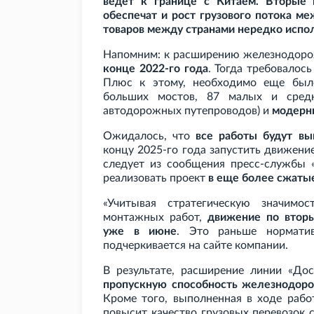
ведет к границе с Китаем. Вторые 
обеспечат и рост грузового потока м
товаров между странами нередко испол
Напомним: к расширению железнодор
конце 2022-го года
. Тогда требовалос
Плюс к этому, необходимо еще был
больших мостов, 87 малых и сред
автодорожных путепроводов) и
модерни
Ожидалось, что
все работы будут в
концу 2025-го года запустить движени
следует из сообщения пресс-службы «
реализовать проект
в еще более сжаты
«Учитывая стратегическую значимо
монтажных работ,
движение по втор
уже в июне
. Это раньше нормати
подчеркивается на сайте компании.
В результате, расширение линии «Д
пропускную способность железнодоро
Кроме того, выполненная в ходе рабо
повысит качество грузовых перевозок 