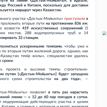
пути на линии «Достык-Мойынты», в идеале,
ежду Россией и Китаем, поскольку для доставки
ьзуется маршрут через Казахстан.
ожного участка «Достык-Мойынты»
приступили
в
ь проложить вторые пути
на протяжении 836
км
.
о возвести
419 искусственных сооружений
(5
них мостов, 288 водопропускных труб и 14
зировать 32 станции
.
ыполняться ускоренными темпами
, чтобы уже к
е по вторым путям железной дороги, однако, как
Қазақстан темір жолы», специалистам удалось
е сроки
.
сть проекта и высокие темпы строительно-
ым путям [«Достык-Мойынты»] будет запущено
вного срока строительства
на два года
», —
остык-Мойынты» позволит
в пять раз нарастить
жной линии — с 12 до 60 пар поездов в сутки
.
т модернизация действующего участка в целом
с Китаем, к границе с которым и ведет железная