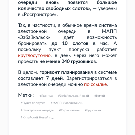
очереди вновь появится большое
количество свободных слотов
», — уверены
в «Росгранстрое».
Так, в частности, в обычное время система
электронной очереди в МАПП
«Забайкальск» дает возможность
бронировать
до 10 слотов в час
. А
поскольку пункт пропуска работает
круглосуточно
, в день через него может
проехать
не менее 240 грузовиков
.
В целом,
горизонт планирования в системе
составляет 7
дней
. Зарегистрироваться в
электронной очереди можно
по
ссылке
.
Метки:
Граница
Забайкальский край
Китай
Пункт пропуска
МАПП «Забайкальск»
Электронная очередь
Ограничения
Грузовики
Китайский Новый год