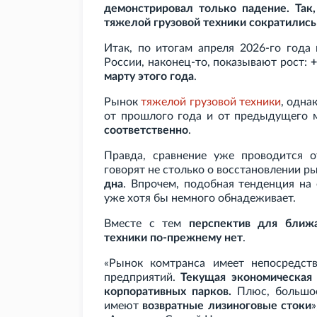
демонстрировал только падение. Так
тяжелой грузовой техники сократились 
Итак, по итогам апреля 2026-го год
России, наконец-то, показывают рост:
+
марту этого года
.
Рынок
тяжелой грузовой техники
, одна
от прошлого года и от предыдущего 
соответственно
.
Правда, сравнение уже проводится 
говорят не столько о восстановлении рын
дна
. Впрочем, подобная тенденция на
уже хотя бы немного обнадеживает.
Вместе с тем
перспектив для ближа
техники по-прежнему нет
.
«Рынок комтранса имеет непосредст
предприятий.
Текущая экономическая 
корпоративных парков.
Плюс, большое
имеют
возвратные лизиноговые стоки
»