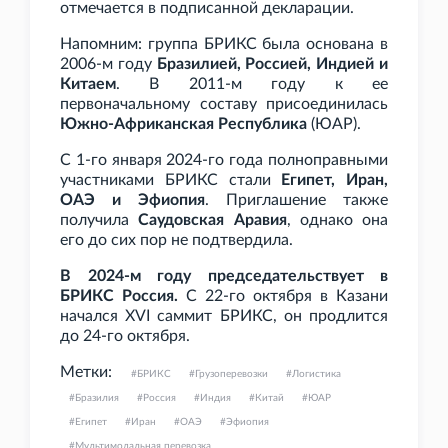
отмечается в подписанной декларации.
Напомним: группа БРИКС была основана в
2006-м году
Бразилией, Россией, Индией и
Китаем
. В 2011-м году к ее
первоначальному составу присоединилась
Южно-Африканская Республика
(ЮАР).
С 1-го января 2024-го года полноправными
участниками БРИКС стали
Египет, Иран,
ОАЭ и Эфиопия
. Приглашение также
получила
Саудовская Аравия
, однако она
его до сих пор не подтвердила.
В 2024-м году председательствует в
БРИКС Россия.
С 22-го октября в Казани
начался XVI саммит БРИКС, он продлится
до 24-го октября.
Метки:
БРИКС
Грузоперевозки
Логистика
Бразилия
Россия
Индия
Китай
ЮАР
Египет
Иран
ОАЭ
Эфиопия
Мультимодальная перевозка