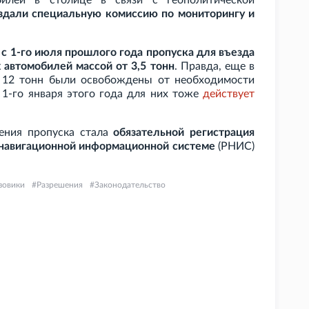
билей в столице в связи с геополитической
здали специальную комиссию по мониторингу и
,
с 1-го июля прошлого года пропуска для въезда
 автомобилей массой от 3,5
тонн
. Правда, еще в
 12
тонн были освобождены от необходимости
 1-го января этого года для них тоже
действует
ления пропуска стала
обязательной регистрация
 навигационной информационной системе
(РНИС)
зовики
Разрешения
Законодательство