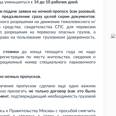
ода уменьшиться
с 14 до 10 рабочих дней
.
и подаче заявки на ночной пропуск (как разовый,
я предъявление сразу целой серии документов
:
льного разрешения на движение тяжеловесного и/
о средства, свидетельства СПС для перевозки
о разрешения на перевозку опасных грузов, а
ава на пользование грузовиком (доверенность,
 стоянки
до конца текущего года не надо
регистрации по месту жительства, сведения о
трационный номер специального парковочного
но ночных пропусков
.
лучения пропусков сделано еще одно важное
жно прилагать
не только договор (как это было
умент
, подтверждающий необходимость грузовой
сь к Правительству Москвы с просьбой смягчить