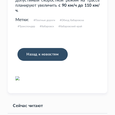
допустимый скоростной режим на трассе
планируют увеличить
с 90
км/ч до 110
км/
ч
.
Метки:
Платные дороги
Обход Хабаровска
Транспондер
Хабаровск
Хабаровский край
Назад к новостям
Сейчас читают