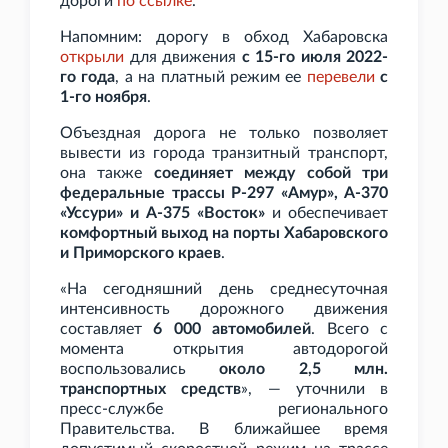
дороги
по
ссылке
.
Напомним: дорогу в обход Хабаровска
открыли
для движения
с 15-го июля 2022-
го года
, а на платный режим ее
перевели
с
1-го ноября
.
Объездная дорога не только позволяет
вывести из города транзитный транспорт,
она также
соединяет между собой три
федеральные трассы Р-297 «Амур», А-370
«Уссури» и А-375 «Восток»
и обеспечивает
комфортный выход на порты Хабаровского
и Приморского краев
.
«На сегодняшний день среднесуточная
интенсивность дорожного движения
составляет
6
000 автомобилей
. Всего с
момента открытия автодорогой
воспользовались
около 2,5
млн.
транспортных средств
», — уточнили в
пресс-службе регионального
Правительства. В ближайшее время