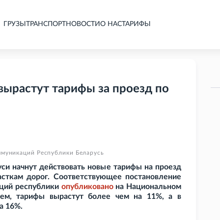
ГРУЗЫ
ТРАНСПОРТ
НОВОСТИ
О НАС
ТАРИФЫ
 вырастут тарифы за проезд по
ммуникаций Республики Беларусь
руси начнут действовать новые тарифы на проезд
асткам дорог. Соответствующее постановление
аций республики
опубликовано
на Национальном
нем, тарифы вырастут более чем на 11%, а в
а 16%.