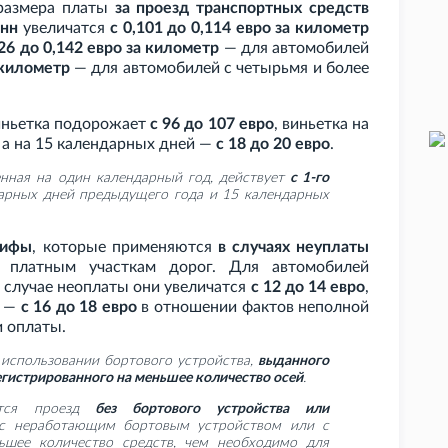
 размера платы
за проезд транспортных средств
онн
увеличатся
с 0,101 до 0,114 евро за километр
126 до 0,142 евро за километр
— для автомобилей
 километр
— для автомобилей с четырьмя и более
виньетка подорожает
с 96 до 107 евро
, виньетка на
, а на 15 календарных дней —
с 18 до 20 евро
.
енная на один календарный год, действует
с 1-го
дарных дней предыдущего года и 15 календарных
рифы
, которые применяются
в случаях неуплаты
платным участкам дорог. Для автомобилей
в случае неоплаты они увеличатся
с 12 до 14 евро
,
н —
с 16 до 18 евро
в отношении фактов неполной
и оплаты.
 использовании бортового устройства,
выданного
егистрированного на меньшее количество осей
.
ется проезд
без бортового устройства или
 с неработающим бортовым устройством или с
ьшее количество средств, чем необходимо для