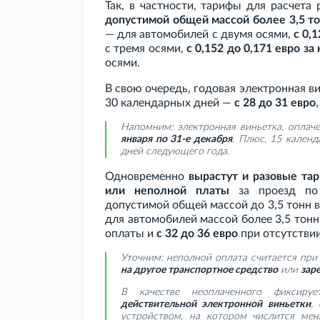
Так, в частности, тарифы для расчета
допустимой общей массой более 3,5
т
— для автомобилей с двумя осями,
с 0,
с тремя осями,
с 0,152 до 0,171 евро за
осями.
В свою очередь, годовая электронная 
30 календарных дней —
с 28 до 31 евро
Напомним: электронная виньетка, оплач
января по 31-е декабря
. Плюс, 15 кален
дней следующего года.
Одновременно
вырастут и разовые та
или неполной платы
за проезд по 
допустимой общей массой до 3,5
тонн 
для автомобилей массой более 3,5
тон
оплаты и
с 32 до 36 евро
при отсутстви
Уточним: неполной оплата считается при
на другое транспортное средство
или
зар
В качестве неоплаченного фиксиру
действительной электронной виньетки
,
устройством, на котором числится мен