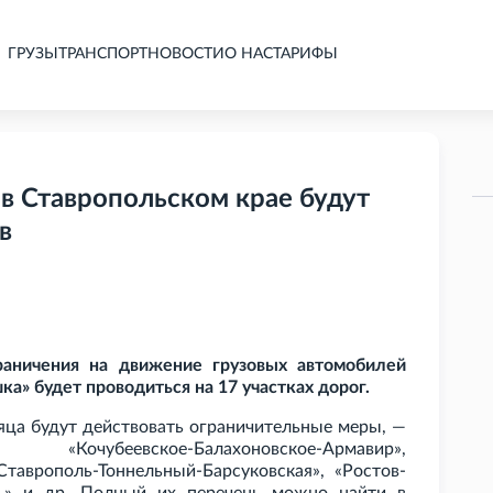
ГРУЗЫ
ТРАНСПОРТ
НОВОСТИ
О НАС
ТАРИФЫ
 в Ставропольском крае будут
в
раничения на движение грузовых автомобилей
шка» будет проводиться на 17 участках дорог.
сяца будут действовать ограничительные меры, —
е», «Кочубеевское-Балахоновское-Армавир»,
Ставрополь-Тоннельный-Барсуковская», «Ростов-