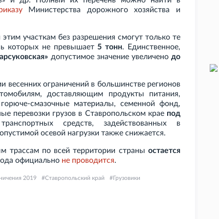
ль» и др. Полный их перечень можно найти в
риказу
Министерства дорожного хозяйства и
 этим участкам без разрешения смогут только те
ось которых не превышает
5 тонн
. Единственное,
арсуковская»
допустимое значение увеличено
до
ии весенних ограничений в большинстве регионов
томобилям, доставляющим продукты питания,
 горюче-смазочные материалы, семенной фонд,
ые перевозки грузов в Ставропольском крае
под
транспортных средств, задействованных в
пустимой осевой нагрузки также снижается.
ым трассам по всей территории страны
остается
 года официально
не проводится
.
ничения 2019
Ставропольский край
Грузовики