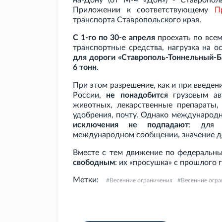
на-Дону (от М-4 «Дон») - Ставропо
Приложении к соответствующему
П
транспорта Ставропольского края.
С 1-го по 30-е апреля
проехать по всем
транспортные средства, нагрузка на 
для дороги «Ставрополь-Тоннельный-Б
6 тонн
.
При этом разрешение, как и при введен
России,
не понадобится
грузовым ав
животных, лекарственные препараты,
удобрения, почту. Однако международн
исключения не подпадают
: для 
международном сообщении, значение до
Вместе с тем движение по федеральн
свободным
: их «просушка» с прошлого
Метки:
Весенние ограничения
Весенние огра