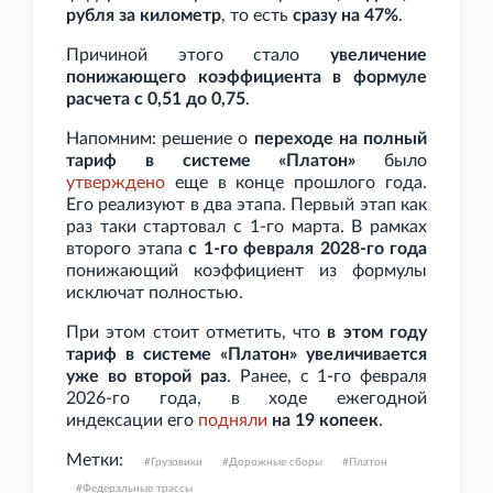
рубля за километр
, то есть
сразу на 47%
.
Причиной этого стало
увеличение
понижающего коэффициента в формуле
расчета с 0,51 до 0,75
.
Напомним: решение о
переходе на полный
тариф в системе «Платон»
было
утверждено
еще в конце прошлого года.
Его реализуют в два этапа. Первый этап как
раз таки стартовал с 1-го марта. В рамках
второго этапа
с 1-го февраля 2028-го года
понижающий коэффициент из формулы
исключат полностью.
При этом стоит отметить, что
в этом году
тариф в системе «Платон» увеличивается
уже во второй раз
. Ранее, с 1-го февраля
2026-го года, в ходе ежегодной
индексации его
подняли
на 19
копеек
.
Метки:
Грузовики
Дорожные сборы
Платон
Федеральные трассы