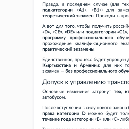
Правда, в последнем случае (для те
подкатегории «A1», «B1»
) для заме
теоретический экзамен
. Проходить про
А вот для того, чтобы получить росси
«D», «CE», «DE»
или
подкатегории «C1», 
программу профессионального обуче
прохождение квалификационного эк
практический экзамены
.
Единственное, процесс будет упрощен
Кыргызстана и Армении
: для них т
экзамен —
без профессионального обуч
Допуск к управлению транс
Основные изменения затронут
тех, к
автобусом
.
После вступления в силу нового закона (
права категории D
можно будет тол
течение года
категории «B» или «C» либ