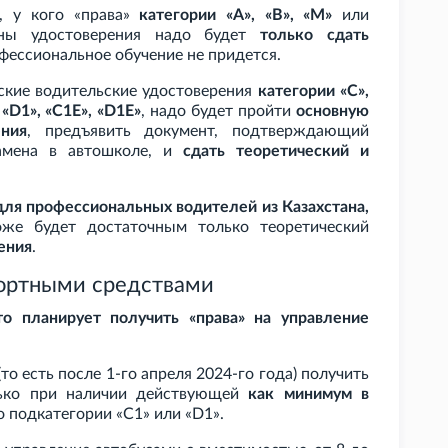
х, у кого «права»
категории «A», «B», «M»
или
ны удостоверения надо будет
только сдать
фессиональное обучение не придется.
йские водительские удостоверения
категории «C»,
«D1», «C1E», «D1E»
, надо будет пройти
основную
ния
, предъявить документ, подтверждающий
замена в автошколе, и
сдать теоретический и
для профессиональных водителей из Казахстана,
оже будет достаточным только теоретический
ения
.
портными средствами
то планирует получить «права» на управление
то есть после 1-го апреля 2024-го года) получить
ько при наличии действующей
как минимум в
о подкатегории «C1» или «D1».