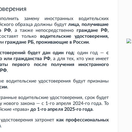
оверения
полнить замену иностранных водительских
ийского образца должны будут
лица, получившие
во РФ
, а также непосредственно
граждане РФ,
составят только
водительские удостоверения,
ами
граждане РБ, проживающие в России
.
стоверений будет дан один год
: один год —
с
о или гражданства РФ
, а для тех, кто уже имеет
аты первого после получения иностранного
 РФ
.
е водительские удостоверения будут признаны
сии
.
транные водительские удостоверения, срок будет
 нового закона — с 1-го апреля 2024-го года. То
йские «права»
до 1-го апреля 2025-го года
.
 удостоверения затронет
как профессиональных
й
.