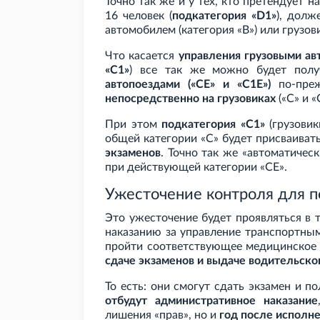
Точно так же и у тех, кто претендует 
16 человек (
подкатегория «D1»
), дол
автомобилем (категория «B») или грузов
Что касается
управления грузовыми а
«C1»
) все так же можно будет пол
автопоездами («CE» и «C1E»)
по-преж
непосредственно на грузовиках
(«C» и «
При этом
подкатегория «C1»
(грузовик
общей категории «C» будет присваиват
экзаменов
. Точно так же «автоматичес
при действующей категории «CE».
Ужесточение контроля для 
Это ужесточение будет проявляться в 
наказанию за управление транспортным
пройти соответствующее медицинское 
сдаче экзаменов и выдаче водительско
То есть: они смогут сдать экзамен и п
отбудут административное наказание
лишения «прав», но и
год после исполне