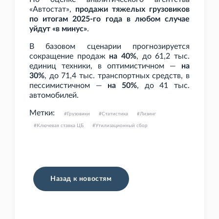
«Автостат»,
продажи тяжелых грузовиков
по итогам 2025-го года в любом случае
уйдут «в минус»
.
В базовом сценарии прогнозируется
сокращение продаж
на 40%
, до 61,2
тыс.
единиц техники, в оптимистичном —
на
30%
, до 71,4
тыс. транспортных средств, в
пессимистичном —
на 50%
, до 41
тыс.
автомобилей.
Метки:
Грузовики
Статистика
Лизинг
Ключевая ставка ЦБ
Утилизационный сбор
Назад к новостям