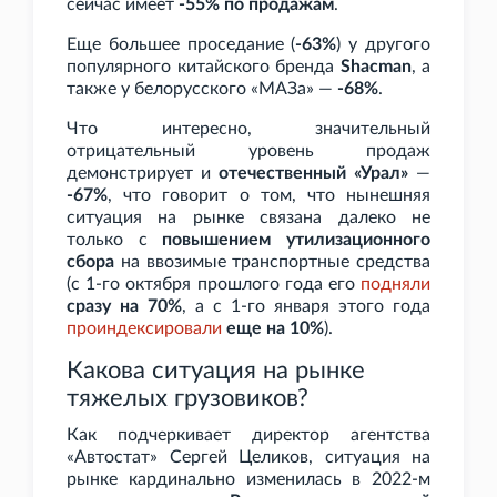
сейчас имеет
-55% по продажам
.
Еще большее проседание (
-63%
) у другого
популярного китайского бренда
Shacman
, а
также у белорусского «МАЗа» —
-68%
.
Что интересно, значительный
отрицательный уровень продаж
демонстрирует и
отечественный «Урал»
—
-67%
, что говорит о том, что нынешняя
ситуация на рынке связана далеко не
только с
повышением утилизационного
сбора
на ввозимые транспортные средства
(с 1-го октября прошлого года его
подняли
сразу на 70%
, а с 1-го января этого года
проиндексировали
еще на 10%
).
Какова ситуация на рынке
тяжелых грузовиков?
Как подчеркивает директор агентства
«Автостат» Сергей Целиков, ситуация на
рынке кардинально изменилась в 2022-м