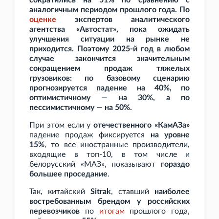
сократились на 51% по сравнению с
аналогичным периодом прошлого года. По
оценке
экспертов аналитического
агентства «Автостат», пока ожидать
улучшения ситуации на рынке не
приходится. Поэтому 2025-й год в любом
случае закончится значительным
сокращением продаж тяжелых
грузовиков: по базовому сценарию
прогнозируется падение на 40%, по
оптимистичному — на 30%, а по
пессимистичному — на 50%.
При этом если у
отечественного «КамАЗа»
падение продаж фиксируется
на уровне
15%
, то все иностранные производители,
входящие в топ-10, в том числе и
белорусский «МАЗ», показывают
гораздо
большее проседание
.
Так, китайский
Sitrak
, ставший
наиболее
востребованным брендом у российских
перевозчиков
по
итогам
прошлого года,