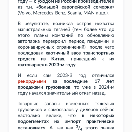
году —
с уходом из России производителей
из т.н. «большой европейской семерки»
(Volvo, Mercedes-Benz, Scania, MAN и
др.).
В результате, возникла острая нехватка
магистральных тягачей (тем более что до
этого планы компаний по обновлению
автопарка перекроил период пандемии и
коронавирусных ограничений), после чего
последовал
хаотичный ввоз транспортных
средств из Китая
, приведший к их
«затоварке» в 2023-м году
.
И если сам 2023-й год отличился
рекордными
за последние 17
лет
продажами грузовиков
, то уже в 2024-м
году начался значительный откат назад.
Товарные запасы ввезенных тяжелых
грузовиков и самосвалов у дилеров сейчас
настолько велики, что
в некоторых
подсегментах их импорт практически
3
остановился
. А так как
/
этого рынка
4