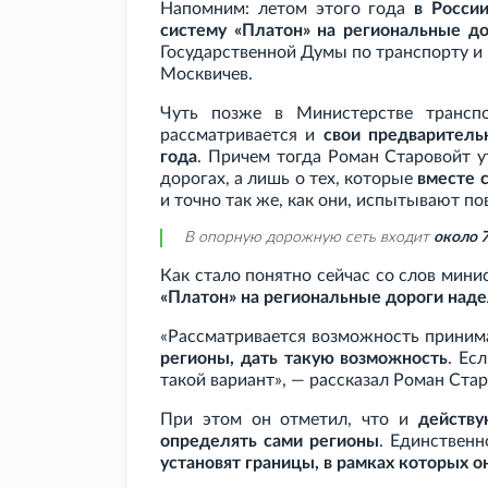
Напомним: летом этого года
в Росси
систему «Платон» на региональные д
Государственной Думы по транспорту и
Москвичев.
Чуть позже в Министерстве транс
рассматривается и
свои предваритель
года
. Причем тогда Роман Старовойт у
дорогах, а лишь о тех, которые
вместе 
и точно так же, как они, испытывают п
В опорную дорожную сеть входит
около 7
Как стало понятно сейчас со слов мини
«Платон» на региональные дороги наде
«Рассматривается возможность принима
регионы, дать такую возможность
. Ес
такой вариант», — рассказал Роман Стар
При этом он отметил, что и
действу
определять сами регионы
. Единственн
установят границы, в рамках которых о