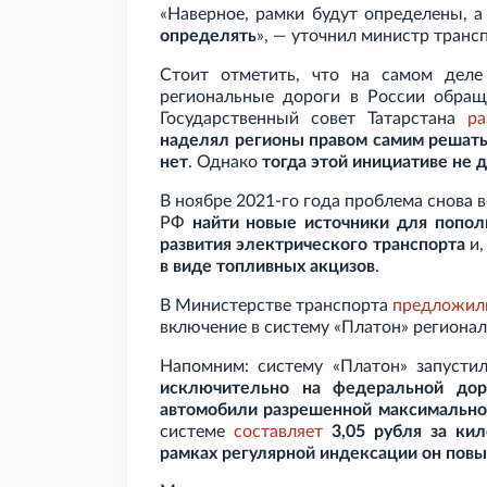
«Наверное, рамки будут определены, 
определять
», — уточнил министр транс
Стоит отметить, что на самом деле
региональные дороги в России обращ
Государственный совет Татарстана
ра
наделял регионы правом самим решать
нет
. Однако
тогда этой инициативе не 
В ноябре 2021-го года проблема снова в
РФ
найти новые источники для попо
развития электрического транспорта
и,
в виде топливных акцизов
.
В Министерстве транспорта
предложил
включение в систему «Платон» регионал
Напомним: систему «Платон» запуст
исключительно на федеральной дор
автомобили разрешенной максимально
системе
составляет
3,05
рубля за ки
рамках регулярной индексации он пов