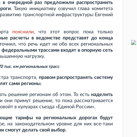
и в очередной раз предложили распространить
ороги
. Такую инициативу озвучил глава комитета
 развитию транспортной инфраструктуры Евгений
порта
пояснили
, что этот вопрос пока только
ные расчеты в ведомстве представят до конца
точнил, что речь идет не обо всех региональных
с федеральными трассами входят в опорную сеть
овышенную нагрузку.
0 тыс. км региональных трасс
.
стра транспорта,
правом распространять систему
лят сами регионы
.
ть решение регионам об этом. То есть
наделить
ли они примут решение, то пока рассматривается
овойт в кулуарах съезда «Единой России».
ющие тарифы на региональных дорогах будут
ое, на законодательном уровне для них все-таки
ни смогут делать свой выбор
.