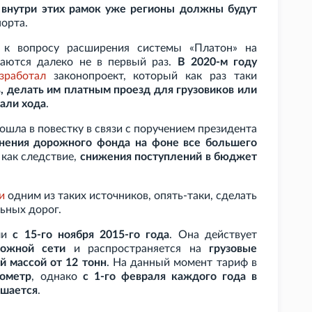
а
внутри этих рамок уже регионы должны будут
порта.
 к вопросу расширения системы «Платон» на
аются далеко не в первый раз.
В 2020-м году
зработал
законопроект, который как раз таки
, делать им платным проезд для грузовиков или
дали хода
.
ошла в повестку в связи с поручением президента
лнения дорожного фонда на фоне все большего
 как следствие,
снижения поступлений в бюджет
и
одним из таких источников, опять-таки, сделать
ьных дорог.
или
с 15-го ноября 2015-го года
. Она действует
ожной сети
и распространяется на
грузовые
й массой от 12
тонн
. На данный момент тариф в
лометр
, однако
с 1-го февраля каждого года в
ышается
.