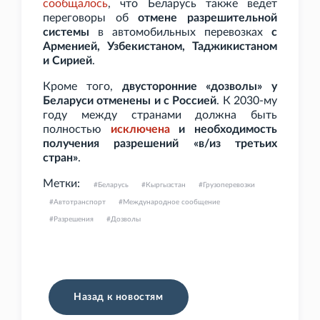
сообщалось
, что Беларусь также ведет
переговоры об
отмене разрешительной
системы
в автомобильных перевозках
с
Арменией, Узбекистаном, Таджикистаном
и Сирией
.
Кроме того,
двусторонние «дозволы» у
Беларуси отменены и с Россией
. К 2030-му
году между странами должна быть
полностью
исключена
и необходимость
получения разрешений «в/из третьих
стран»
.
Метки:
Беларусь
Кыргызстан
Грузоперевозки
Автотранспорт
Международное сообщение
Разрешения
Дозволы
Назад к новостям