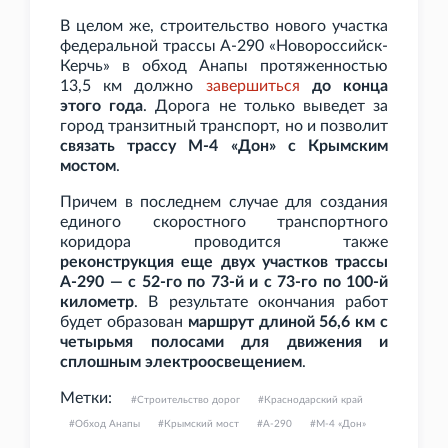
В целом же, строительство нового участка
федеральной трассы А-290 «Новороссийск-
Керчь» в обход Анапы протяженностью
13,5
км должно
завершиться
до конца
этого года
. Дорога не только выведет за
город транзитный транспорт, но и позволит
связать трассу М-4
«Дон» с Крымским
мостом
.
Причем в последнем случае для создания
единого скоростного транспортного
коридора проводится также
реконструкция еще двух участков трассы
А-290 — с 52-го по 73-й и с 73-го по 100-й
километр
. В результате окончания работ
будет образован
маршрут длиной 56,6
км с
четырьмя полосами для движения и
сплошным электроосвещением
.
Метки:
Строительство дорог
Краснодарский край
Обход Анапы
Крымский мост
А-290
М-4 «Дон»