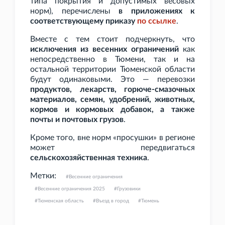
типа покрытия и допустимых весовых
норм), перечислены
в приложениях к
соответствующему приказу
по
ссылке
.
Вместе с тем стоит подчеркнуть, что
исключения из весенних ограничений
как
непосредственно в Тюмени, так и на
остальной территории Тюменской области
будут одинаковыми. Это — перевозки
продуктов, лекарств, горюче-смазочных
материалов, семян, удобрений, животных,
кормов и кормовых добавок, а также
почты и почтовых грузов
.
Кроме того, вне норм «просушки» в регионе
может передвигаться
сельскохозяйственная техника
.
Метки:
Весенние ограничения
Весенние ограничения 2025
Грузовики
Тюменская область
Въезд в город
Тюмень