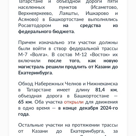
Татарстане и объездной дороги пяти
населенных пунктов (Исаметово,
Верхнеяркеево, Лаяшты, Ишкарово и
Асяново) в Башкортостане выполнялись
Росавтодором
на средства из
федерального бюджета
.
Причем изначально эти участки должны
были войти в створ федеральной трассы
М-7 «Волга». В состав М-12 «Восток» их
включили
после того, как новую
магистраль решили продлить от Казани до
Екатеринбурга
.
Обход Набережных Челнов и Нижнекамска
в Татарстане имеет длину
81,4
км
,
объездная дорога в Башкортостане —
65
км
. Оба участка
открыли
для движения
в одно время —
в конце декабря 2024-го
года
.
Остальные участки на протяжении трассы
от Казани до Екатеринбурга, за