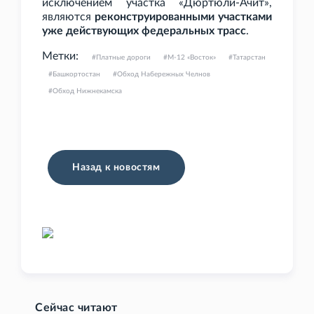
исключением участка «Дюртюли-Ачит»,
являются
реконструированными участками
уже действующих федеральных трасс
.
Метки:
Платные дороги
М-12 «Восток»
Татарстан
Башкортостан
Обход Набережных Челнов
Обход Нижнекамска
Назад к новостям
Сейчас читают