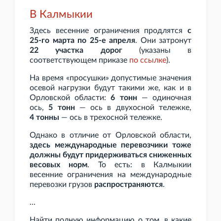
В Калмыкии
Здесь весенние ограничения продлятся
с
25-го марта по 25-е апреля
. Они затронут
22 участка дорог
(указаны в
соответствующем приказе
по
ссылке
).
На время «просушки» допустимые значения
осевой нагрузки будут такими же, как и в
Орловской области:
6
тонн
— одиночная
ось,
5
тонн
— ось в двухосной тележке,
4
тонны
— ось в трехосной тележке.
Однако в отличие от Орловской области,
здесь международные перевозчики тоже
должны будут придерживаться сниженных
весовых норм
. То есть: в Калмыкии
весенние ограничения на международные
перевозки грузов
распространяются
.
...
Найти полную информацию о том, в какие