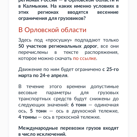
регионах России — в Орловской области и
в Калмыкии. На каких именно условиях в
этих регионах вводятся весенние
ограничения для грузовиков?
В Орловской области
Здесь под «просушку» подпадают только
50 участков региональных дорог
, все они
перечислены в тексте распоряжения,
которое можно скачать
по
ссылке
.
Движение по ним будет ограничено
с 25-го
марта по 24-е апреля
.
В течение этого времени допустимые
весовые параметры для грузовых
транспортных средств будут снижены до
следующих значений:
6
тонн
— одиночная
ось,
5
тонн
— ось в двухосной тележке,
4
тонны
— ось в трехосной тележке.
Международные перевозки грузов входят
в число исключений.