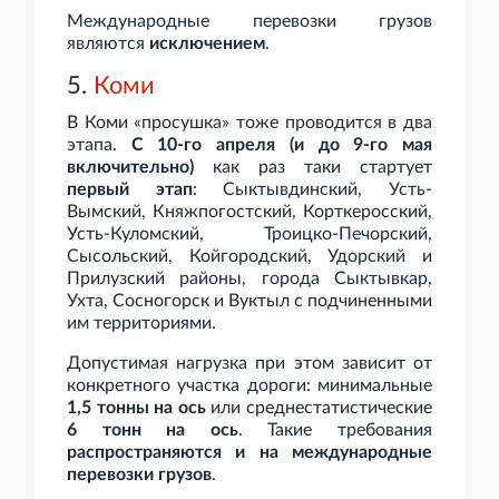
Международные перевозки грузов
являются
исключением
.
5.
Коми
В Коми «просушка» тоже проводится в два
этапа.
С 10-го апреля (и до 9-го мая
включительно)
как раз таки стартует
первый этап
: Сыктывдинский, Усть-
Вымский, Княжпогостский, Корткеросский,
Усть-Куломский, Троицко-Печорский,
Сысольский, Койгородский, Удорский и
Прилузский районы, города Сыктывкар,
Ухта, Сосногорск и Вуктыл с подчиненными
им территориями.
Допустимая нагрузка при этом зависит от
конкретного участка дороги: минимальные
1,5
тонны на ось
или среднестатистические
6
тонн на ось
. Такие требования
распространяются и на международные
перевозки грузов
.