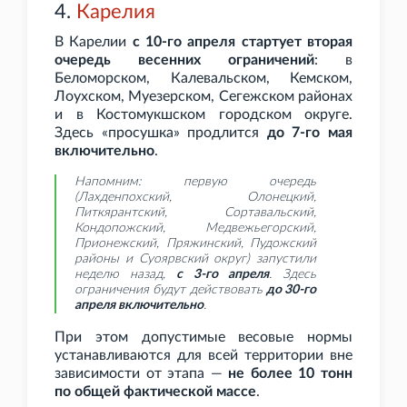
4.
Карелия
В Карелии
с 10-го апреля стартует вторая
очередь весенних ограничений
: в
Беломорском, Калевальском, Кемском,
Лоухском, Муезерском, Сегежском районах
и в Костомукшском городском округе.
Здесь «просушка» продлится
до 7-го мая
включительно
.
Напомним: первую очередь
(Лахденпохский, Олонецкий,
Питкярантский, Сортавальский,
Кондопожский, Медвежьегорский,
Прионежский, Пряжинский, Пудожский
районы и Суоярвский округ) запустили
неделю назад,
с 3-го апреля
. Здесь
ограничения будут действовать
до 30-го
апреля включительно
.
При этом допустимые весовые нормы
устанавливаются для всей территории вне
зависимости от этапа —
не более 10
тонн
по общей фактической массе
.