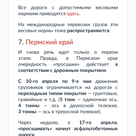
Все дороги с допустимыми весовыми
нормами приводятся
здесь
.
На международные перевозки грузов эти
весовые нормы тоже
распространяются
.
7.
Пермский край
И снова речь идет только о первом
этапе.
Правда, в Пермском крае
очередность «просушки» действует
в
соответствии с дорожным покрытием
.
С 10-го апреля по 9-е мая
движение
грузовиков ограничивается на дорогах с
переходным типом покрытия
— грунтовые,
гравийные и
т.д. (
5
тонн
— одиночная ось,
4
тонны
— ось в двухосной тележке,
3
тонны
— ось в трехосной тележке).
Через неделю,
с 17-го апреля,
«просушивать» начнут асфальтобетонные
дороги
.