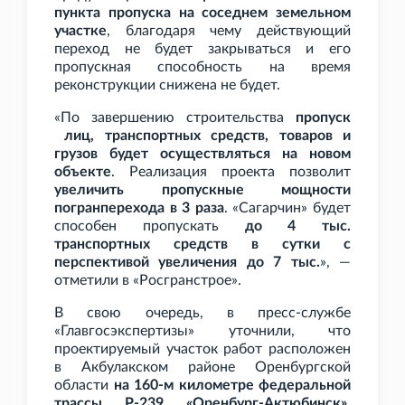
пункта пропуска на соседнем земельном
участке
, благодаря чему действующий
переход не будет закрываться и его
пропускная способность на время
реконструкции снижена не будет.
«По завершению строительства
пропуск
лиц, транспортных средств, товаров и
грузов будет осуществляться на новом
объекте
. Реализация проекта позволит
увеличить пропускные мощности
погранперехода в 3
раза
. «Сагарчин» будет
способен пропускать
до 4
тыс.
транспортных средств в сутки с
перспективой увеличения до 7
тыс.
», —
отметили в «Росгранстрое».
В свою очередь, в пресс-службе
«Главгосэкспертизы» уточнили, что
проектируемый участок работ расположен
в Акбулакском районе Оренбургской
области
на 160-м километре федеральной
трассы Р-239 «Оренбург-Актюбинск»
.