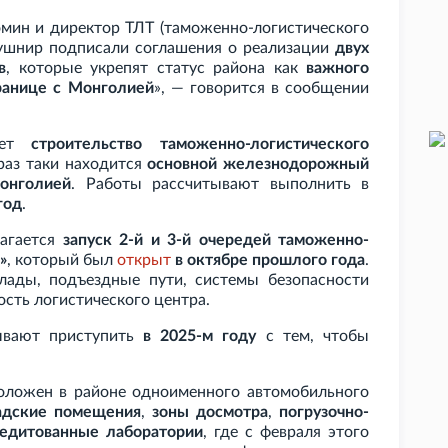
омин и директор ТЛТ (таможенно-логистического
Кушнир подписали соглашения о реализации
двух
в
, которые укрепят статус района как
важного
границе с Монголией
», — говорится в сообщении
вает
строительство таможенно-логистического
 раз таки находится
основной железнодорожный
онголией
. Работы рассчитывают выполнить в
год
.
лагается
запуск 2-й и 3-й очередей таможенно-
»
, который был
открыт
в октябре прошлого года
.
лады, подъездные пути, системы безопасности
ость логистического центра.
тывают приступить
в 2025-м году
с тем, чтобы
оложен в районе одноименного автомобильного
адские помещения
,
зоны досмотра
,
погрузочно-
едитованные лаборатории
, где с февраля этого