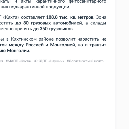
каты и акты карантинного фитосанитарного
ания подкарантинной продукции.
 «Кяхта» составляет
188,8
тыс. кв.
метров
. Зона
естить
до 80 грузовых автомобилей
, а склады
еменно принять
до 350 грузовиков
.
ры в Кяхтинском районе позволит нарастить не
оток между Россией и Монголией
, но и
транзит
орию Монголии
.
ия
МАПП «Кяхта»
ЖДПП «Наушки»
Логистический центр