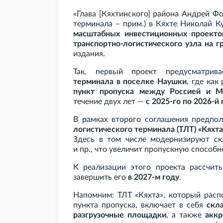
«Глава [Кяхтинского] района Андрей Ф
терминала – прим.) в Кяхте Николай 
масштабных инвестиционных проекто
транспортно-логистического узла на 
издания.
Так, первый проект предусматри
терминала в поселке Наушки
, где как
пункт пропуска между Россией и М
течение двух лет —
с 2025-го по 2026-й 
В рамках второго соглашения предпо
логистического терминала (ТЛТ) «Кяхта
Здесь в том числе модернизируют ск
и
пр., что увеличит пропускную способн
К реализации этого проекта рассчи
завершить его
в 2027-м году
.
Напомним: ТЛТ «Кяхта», который расп
пункта пропуска, включает в себя
скл
разгрузочные площадки
, а также
аккр