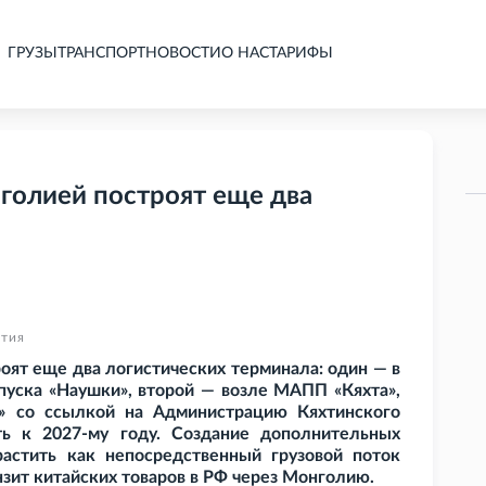
ГРУЗЫ
ТРАНСПОРТ
НОВОСТИ
О НАС
ТАРИФЫ
голией построят еще два
ятия
оят еще два логистических терминала: один — в
уска «Наушки», второй — возле МАПП «Кяхта»,
» со ссылкой на Администрацию Кяхтинского
ь к 2027-му году. Создание дополнительных
растить как непосредственный грузовой поток
нзит китайских товаров в РФ через Монголию.