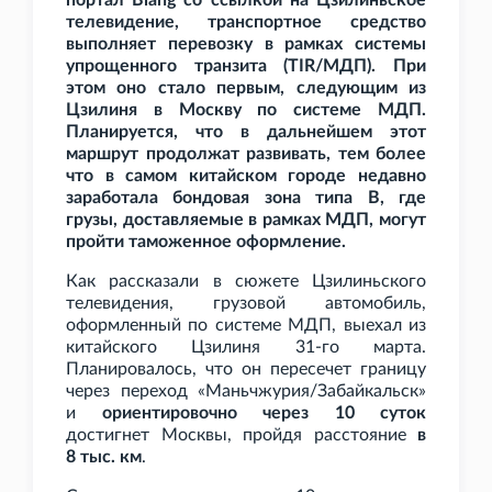
портал Biang со ссылкой на Цзилиньское
телевидение, транспортное средство
выполняет перевозку в рамках системы
упрощенного транзита (TIR/МДП). При
этом оно стало первым, следующим из
Цзилиня в Москву по системе МДП.
Планируется, что в дальнейшем этот
маршрут продолжат развивать, тем более
что в самом китайском городе недавно
заработала бондовая зона типа B, где
грузы, доставляемые в рамках МДП, могут
пройти таможенное оформление.
Как рассказали в сюжете Цзилиньского
телевидения, грузовой автомобиль,
оформленный по системе МДП, выехал из
китайского Цзилиня 31-го марта.
Планировалось, что он пересечет границу
через переход «Маньчжурия/Забайкальск»
и
ориентировочно через 10 суток
достигнет Москвы, пройдя расстояние
в
8
тыс.
км
.