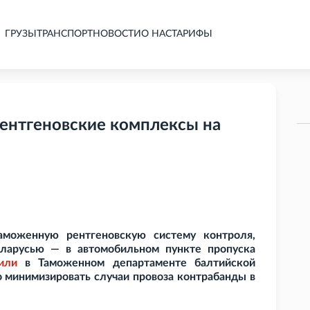
ГРУЗЫ
ТРАНСПОРТ
НОВОСТИ
О НАС
ТАРИФЫ
рентгеновские комплексы на
аможенную рентгеновскую систему контроля,
еларусью — в автомобильном пункте пропуска
или
в Таможенном департаменте балтийской
о минимизировать случаи провоза контрабанды в