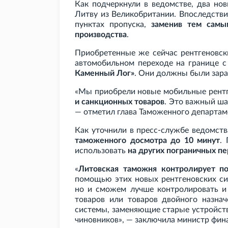
Как подчеркнули в ведомстве, два но
Литву из Великобритании. Впоследстви
пунктах пропуска,
заменив тем самы
производства
.
Приобретенные же сейчас рентгеновск
автомобильном переходе на границе 
Каменный Лог»
. Они должны были зар
«Мы приобрели новые мобильные рент
и санкционных товаров
. Это важный ша
— отметил глава Таможенного департа
Как уточнили в пресс-службе ведомст
таможенного досмотра до 10
минут
.
использовать
на других пограничных пе
«
Литовская таможня контролирует по
помощью этих новых рентгеновских си
но и сможем лучше контролировать и
товаров или товаров двойного назнач
системы, заменяющие старые устройств
чиновников», — заключила министр фина