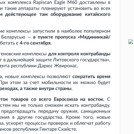
вых комплекса Rapiscan Eagle M60 доставлены в
и такие аппараты планируют установить во всех
м действующее там оборудование китайского
ие комплексы запустили в наиболее популярном
с Беларусью —
в пункте пропуска «Мядининкай/
аботать
с 4-го сентября
.
геновские комплексы
для контроля контрабанды
г в дальнейшей защите Литовского государства»,
мента республики Дарюс Жвиронас.
ва, новые комплексы позволяют
сократить время
 При этом за счет мобильности их можно будет
реходах, а также внутри страны
.
ток товаров со всего Евросоюза на восток.
С
стем мы не только сможем искать контрабанду,
 предотвращать передачу оружия, санкционных
ения в другие государства. Кроме того, новые
а, ускорят процессы проверок и облегчат работу
нсов республики Гинтаре Скайсте.