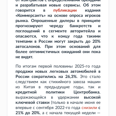
от контрактов с определенными брендами
и разрабатывая новые сервисы. Об этом
говорится в
публикации
издания
«Коммерсантъ» на основе опроса игроков
рынка. Опрошенные дилеры в принципе
прогнозируют череду банкротств и
поглощений в сегменте авторитейла и
опасаются, что к концу года такими
темпами в России могут закрыть до 20%
автосалонов. При этом оснований для
более оптимистичных ожиданий они пока
не видят.
По итогам первой половины 2025-го года
продажи новых легковых автомобилей в
России сократились на 26,3%
. Это стало
следствием как стихийного завоза машин
из Китая в предыдущие годы, так и
кредитной политики Центробанка
,
выражающейся в удержании
высокой
ключевой ставки
(только в начале июня ее
впервые с сентября 2022-го года
снизили
с
21% до 20%
, а с начала текущей недели —