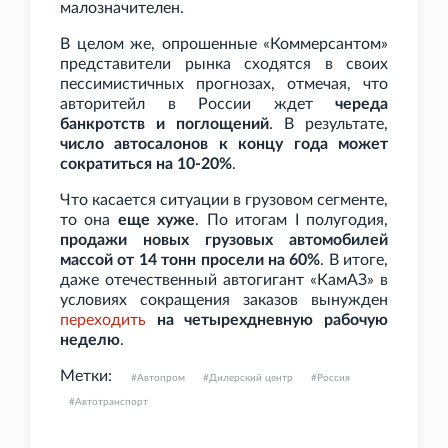
малозначителен.
В целом же, опрошенные «Коммерсантом»
представители рынка сходятся в своих
пессимистичных прогнозах, отмечая, что
авторитейл в России ждет
череда
банкротств и поглощений
. В результате,
число автосалонов к концу года может
сократиться на 10-20%
.
Что касается ситуации в грузовом сегменте,
то она
еще хуже
. По итогам I
полугодия,
продажи новых грузовых автомобилей
массой от 14
тонн просели на 60%
. В итоге,
даже отечественный автогигант «КамАЗ» в
условиях сокращения заказов вынужден
переходить
на четырехдневную рабочую
неделю
.
Метки:
Автопром
Дилерский центр
Россия
Автотранспорт