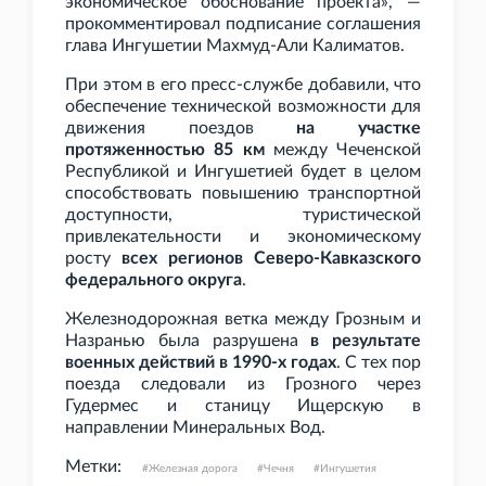
экономическое обоснование проекта», —
прокомментировал подписание соглашения
глава Ингушетии Махмуд-Али Калиматов.
При этом в его пресс-службе добавили, что
обеспечение технической возможности для
движения поездов
на участке
протяженностью 85
км
между Чеченской
Республикой и Ингушетией будет в целом
способствовать повышению транспортной
доступности, туристической
привлекательности и экономическому
росту
всех регионов Северо-Кавказского
федерального округа
.
Железнодорожная ветка между Грозным и
Назранью была разрушена
в результате
военных действий в 1990-х годах
. С тех пор
поезда следовали из Грозного через
Гудермес и станицу Ищерскую в
направлении Минеральных Вод.
Метки:
Железная дорога
Чечня
Ингушетия