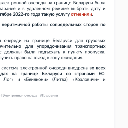
 электронной очереди на границе Беларуси была
заранее и в удаленном режиме выбрать дату и
тябре 2022-го года такую услугу
отменили
.
а неритмичной работы сопредельных сторон по
й очереди на границе Беларуси для грузовых
ючительно для упорядочивания транспортных
е должны были подъехать к пункту пропуска,
учить право на въезд в зону ожидания.
 система электронной очереди внедрена
во всех
одах на границе Беларуси со странами ЕС
:
й Лог» и «Бенякони» (Литва), «Козловичи» и
Электронная очередь
Грузовики