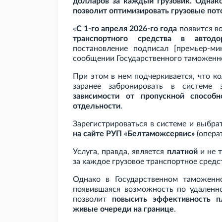
долларов за каждый грузовик. Однако
позволит оптимизировать грузовые пото
«
С 1-го апреля 2026-го года
появится в
транспортного средства в автод
постановление подписал [премьер-ми
сообщении Государственного таможенно
При этом в нем подчеркивается, что к
заранее забронировать в системе 
зависимости от пропускной способ
отдельности
.
Зарегистрироваться в системе и выбра
на сайте РУП «Белтаможсервис»
(опера
Услуга, правда, является
платной
и не 
за каждое грузовое транспортное средс
Однако в Государственном таможенн
появившаяся возможность по удаленн
позволит
повысить эффективность п
живые очереди на границе
.