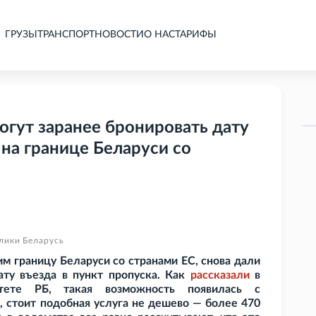
ГРУЗЫ
ТРАНСПОРТ
НОВОСТИ
О НАС
ТАРИФЫ
огут заранее бронировать дату
 на границе Беларуси со
лики Беларусь
м границу Беларуси со странами ЕС, снова дали
ату въезда в пункт пропуска. Как
рассказали
в
итете РБ, такая возможность появилась с
а, стоит подобная услуга не дешево — более 470