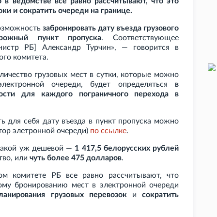
 в ведомстве все равно рассчитывают, что это
ки и сократить очереди на границе.
озможность
забронировать дату въезда грузового
орожный пункт пропуска
. Соответствующее
нистр РБ] Александр Турчин», — говорится в
го комитета.
оличество грузовых мест в сутки, которые можно
электронной очереди, будет определяться
в
ности для каждого пограничного перехода в
ть для себя дату въезда в пункт пропуска можно
тор элетронной очереди)
по
ссылке
.
такой уж дешевой —
1
417,5 белорусских рублей
тво, или
чуть более 475 долларов
.
ом комитете РБ все равно рассчитывают, что
ому бронированию мест в электронной очереди
ланирования грузовых перевозок
и
сократить