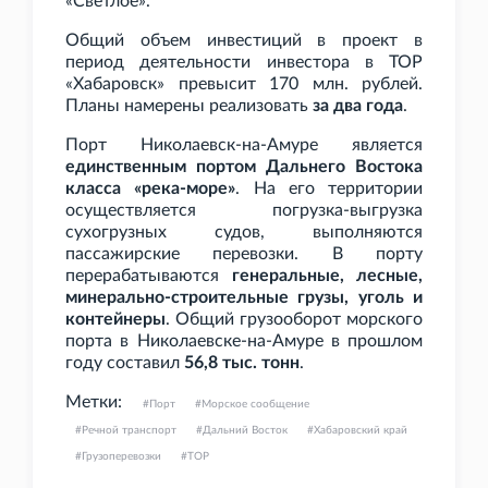
«Светлое».
Общий объем инвестиций в проект в
период деятельности инвестора в ТОР
«Хабаровск» превысит 170
млн. рублей.
Планы намерены реализовать
за два года
.
Порт Николаевск-на-Амуре является
единственным портом Дальнего Востока
класса «река-море»
. На его территории
осуществляется погрузка-выгрузка
сухогрузных судов, выполняются
пассажирские перевозки. В порту
перерабатываются
генеральные, лесные,
минерально-строительные грузы, уголь и
контейнеры
. Общий грузооборот морского
порта в Николаевске-на-Амуре в прошлом
году составил
56,8
тыс. тонн
.
Метки:
Порт
Морское сообщение
Речной транспорт
Дальний Восток
Хабаровский край
Грузоперевозки
ТОР