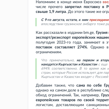
Напомним: в конце июня Евросоюз
вве
числе прочего
запретил поставку в
свыше 1,9
литра
. До этого такие же ог
С 9-го августа, кстати, к ним
присоедини
впоследствии грузинское эмбарго тоже р
Как рассказали в издании bm.ge,
Грузия
экспорт/реэкспорт европейских машин
полугодия 2023-го года, занимает в 
поставок составляет 274%
. Однако в
ограничениям.
Что примечательно,
на первом и втор
находятся Кыргызстан и Казахстан
с еще 
694% соответственно. В то время как 
стран, которые Россия использует для па
Кыргызстан и Казахстан входят с Россией
Добавим также, что
сама по себе Гр
однако на самом деле в республике сле
обход ограничений. Так, например,
Груз
европейских товаров по своей террит
логистам, доставляющим санкционные