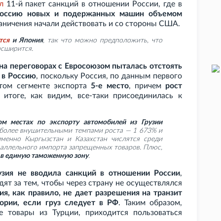
л
11-й пакет санкций в отношении России, где в
 Россию новых и подержанных машин объемом
раничения начали действовать и со стороны США.
тся
и Япония
, так что можно предположить, что
асширится.
 на переговорах с Евросоюзом пыталась отстоять
 в Россию
, поскольку Россия, по данным первого
этом сегменте экспорта
5-е место
, причем
рост
 итоге, как видим, все-таки присоединилась к
ом местах по экспорту автомобилей из Грузии
более внушительными темпами роста — 1
673% и
именно Кыргызстан и Казахстан числятся среди
раллельного импорта запрещенных товаров. Плюс,
в единую таможенную зону
.
узия не вводила санкций в отношении России
,
дят за тем, чтобы через страну не осуществлялся
ия, как правило, не дает разрешения на транзит
ории, если груз следует в РФ
. Таким образом,
 товары из Турции, приходится пользоваться