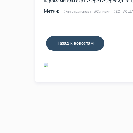
паромами или ехать через Азербайджан
Метки:
Автотранспорт
Санкции
ЕС
СШ
Назад к новостям