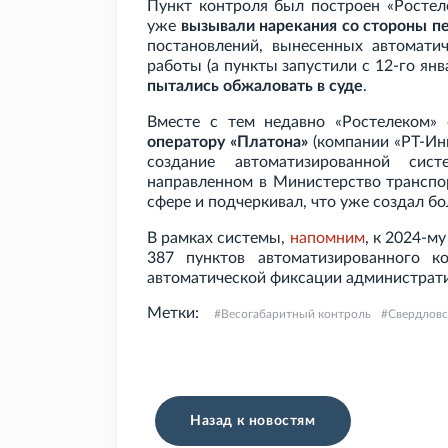
Пункт контроля был построен «Ростел
уже
вызывали нарекания со стороны п
постановлений, вынесенных автомати
работы (а пункты запустили с 12-го янв
пытались обжаловать в суде
.
Вместе с тем недавно «Ростелеком»
оператору «Платона»
(компании «РТ-Инв
создание автоматизированной сис
направленном в Министерство транспор
сфере и подчеркивал, что уже создал бо
В рамках системы,
напомним
, к 2024-м
387 пунктов автоматизированного к
автоматической фиксации администрати
Метки:
Весогабаритный контроль
Свердловс
Назад к новостям