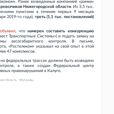
екомом». Ранее возведенные компанией «рамки»
еревозчиков Нижегородской области
. Из 3,5
тыс.
ческими пунктами в течение первых 9
месяцев
аря 2019-го года),
треть (1,1
тыс. постановлений)
объявил
, что
намерен составить конкуренцию
ест Транспортные Системы») и подать заявку на
темы весогабаритного контроля. В письме,
та, «Ростелеком» указывал на свой опыт в этой
лее 47 комплексов.
у на федеральных трассах должно быть возведено
онтроля, а также создан Федеральный центр
вных правонарушений в Калуге.
кая область
Штрафы