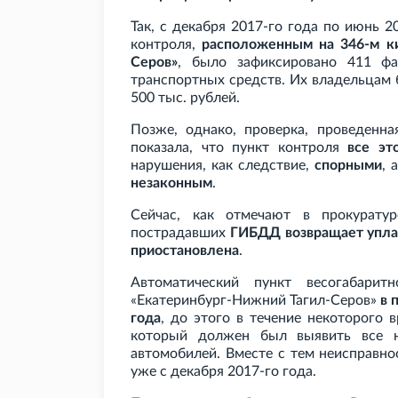
Так, с декабря 2017-го года по июнь 
контроля,
расположенным на 346-м ки
Серов»
, было зафиксировано 411 фа
транспортных средств. Их владельцам
500 тыс. рублей.
Позже, однако, проверка, проведенна
показала, что пункт контроля
все эт
нарушения, как следствие,
спорными
, 
незаконным
.
Сейчас, как отмечают в прокурату
пострадавших
ГИБДД возвращает упл
приостановлена
.
Автоматический пункт весогабари
«Екатеринбург-Нижний Тагил-Серов»
в 
года
, до этого в течение некоторого
который должен был выявить все н
автомобилей. Вместе с тем неисправн
уже с декабря 2017-го года.