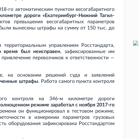
2018-го автоматическим пунктом весогабаритного
лометре дороги «Екатеринбург-Нижний Тагил-
ктов превышения весогабаритных параметров
 были вынесены штрафы на сумму от 150 тыс. до
я территориальным управлением Росстандарта,
о время был неисправен
, зафиксированные им
а привлечение перевозчиков к ответственности —
ре, на основании решений суда и заявлений
аченные штрафы
. Работа самого пункта контроля
тного контроля на 346-м километре дороги
полноценном режиме заработал с ноября 2017-го
 времени он функционировал в тестовом режиме,
еточности в измерении параметров грузовых
ость оборудования зафиксирована Росстандартом