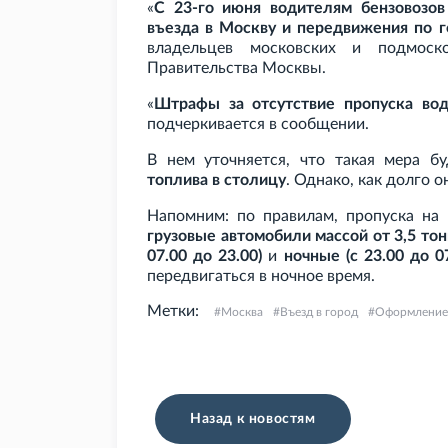
«
С 23-го июня водителям бензовозо
въезда в Москву и передвижения по г
владельцев московских и подмос
Правительства Москвы.
«
Штрафы за отсутствие пропуска вод
подчеркивается в сообщении.
В нем уточняется, что такая мера б
топлива в столицу
. Однако, как долго о
Напомним: по правилам, пропуска н
грузовые автомобили массой от 3,5
тон
07.00 до 23.00)
и
ночные (с 23.00 до 07
передвигаться в ночное время.
Метки:
Москва
Въезд в город
Оформление
Назад к новостям