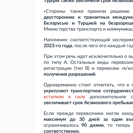
Турция также увеличили срок безвизов
«Стороны также приняли решение
двусторонних и транзитных междуна
Беларусью и Турцией на безразреш
Министерства транспорта и коммуникац
Напомним: соответствующий эксперим
2023-го года
, после чего его каждый го
При этом речь идет исключительно о в
по типу А. Остальные виды перевозо
регистрации (тип B) и перевозки «в/и
получения разрешений
.
Одновременно стоит отметить, что в
укрепляют транспортное сотрудничес
вступило в силу
дополнительное с
увеличивает срок безвизового пребыв
Если прежде перевозчики могли нахо
максимум до 30 дней за один въ
ограничивалось
90 днями
, то теперь
соответственно
.