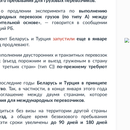
ого пребывания для грузовых перевозчиков.
 о продлении эксперимента по
выполнению
родных перевозок грузов (по типу А) между
ительной основе
», — говорится в сообщении
ий РБ.
ент Беларусь и Турция
запустили
еще в январе
д продлевают.
ыполнении двусторонних и транзитных перевозок
к (въезд порожним и выезд груженым в страну
з третьих стран» (тип C))
по-прежнему требуют
 последние годы
Беларусь и Турция в принципе
тво
.
Так, в частности, в конце января этого года
оглашение между двумя странами, которое
ания для международных перевозчиков
.
диться без визы на территории другой страны
езд
, а общее время безвизового пребывания
 эти сроки увеличены
до 90 дней и 180 дней