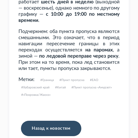
работает
шесть дней в неделю
(выходной
— воскресенье), однако немного по другому
графику —
с 10:00 до 19:00 по местному
времени
.
Подчеркнем: оба пункта пропуска являются
смешанными. Это означает, что в период
навигации пересечение границы в этих
переходах осуществляется
на паромах
, а
зимой —
по ледовой переправе через реку
.
При этом на то время, пока лед становится
или тает, пункты пропуска закрываются.
Метки:
Граница
Пункт пропуска
ЕАО
Хабаровский край
Китай
Пункт пропуска «Амурзет»
«Покровка/Жаохэ»
Назад к новостям