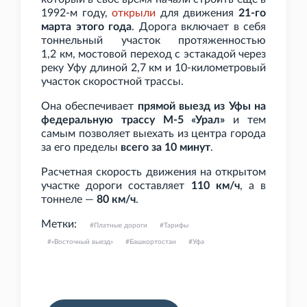
1992-м году,
открыли
для движения
21-го
марта этого года
. Дорога включает в себя
тоннельный участок протяженностью
1,2
км, мостовой переход с эстакадой через
реку Уфу длиной 2,7
км и 10-километровый
участок скоростной трассы.
Она обеспечивает
прямой выезд из Уфы на
федеральную трассу М-5
«Урал»
и тем
самым позволяет выехать из центра города
за его пределы
всего за 10
минут
.
Расчетная скорость движения на открытом
участке дороги составляет
110
км/ч
, а в
тоннеле —
80
км/ч
.
Метки:
Платные дороги
Тарифы
«Восточный выезд»
Башкортостан
Уфа