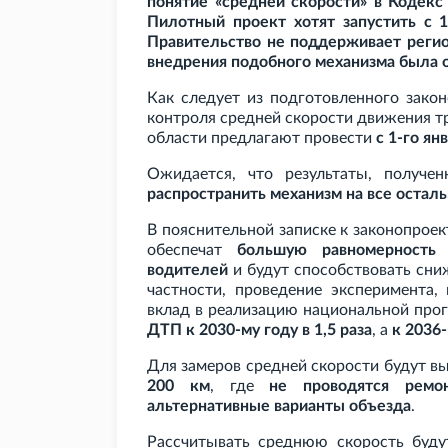
понятие «средней скорости» в Кодекс
Пилотный проект хотят запустить с 1
Правительство не поддерживает регио
внедрения подобного механизма была о
Как следует из подготовленного зако
контроля средней скорости движения т
области предлагают провести
с 1-го ян
Ожидается, что результаты, получен
распространить механизм на все остал
В пояснительной записке к законопроек
обеспечат
большую равномерность 
водителей
и будут способствовать сни
частности, проведение эксперимента,
вклад в реализацию национальной пр
ДТП к 2030-му году в 1,5
раза
, а
к 2036-
Для замеров средней скорости будут в
200
км
, где
не проводятся ремо
альтернативные варианты объезда
.
Рассчитывать среднюю скорость буд