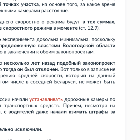
 точках участка
, на основе того, за какое время
ожными камерами расстояние.
днего скоростного режима будут
в тех суммах,
е скоростного режима в моменте
(ст.
12.9).
о эксперимента довольна минимальна, поскольку
предложенную властями Вологодской области
но в заключении к обоим законопроектам.
то
несколько лет назад подобный законопроект
ко
тогда он был отклонен
. Вот только в записке не
ерению средней скорости, который на данный
 том числе в соседней Беларуси, не может быть
оссии начали
устанавливать
дорожные камеры по
 транспортных средств. Причем, несмотря на
й,
с водителей даже начали взимать штрафы за
тельно исключили
.