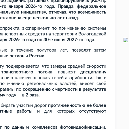
 об административных правонарушениях (КоАП).
-го января 2026-го года. Правда, федеральное
нальную инициативу, отмечая, что возможность
тклонена еще несколько лет назад.
нопроекта, эксперимент по применению системы
ранспортных средств на территории Вологодской
варя 2026-го года по 30-е июня 2027-го года
.
ные в течение полутора лет, позволят затем
ьные регионы России
.
ту подчеркивается, что замеры средней скорости
транспортного потока
, повысят
дисциплину
жению ключевых показателей аварийности. Так, в
 по мнению региональных властей, внесет свой
ограммы по
сокращению смертности в результате
му году — в 2
раза
.
ыбирать участки дорог
протяженностью не более
нтные работы
и для которых
отсутствуют
ут
по данным комплексов фотовидеофиксации,