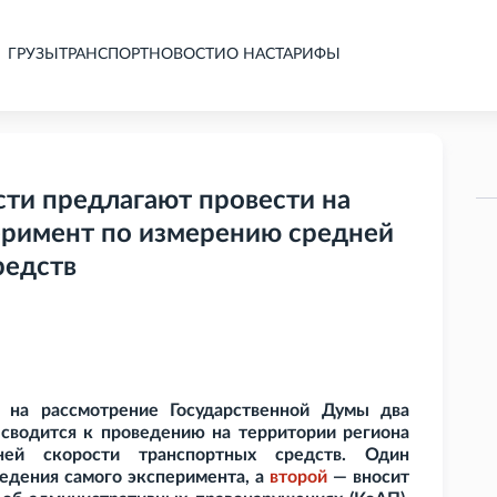
ГРУЗЫ
ТРАНСПОРТ
НОВОСТИ
О НАС
ТАРИФЫ
сти предлагают провести на
еримент по измерению средней
редств
 на рассмотрение Государственной Думы два
 сводится к проведению на территории региона
ней скорости транспортных средств. Один
едения самого эксперимента, а
второй
— вносит