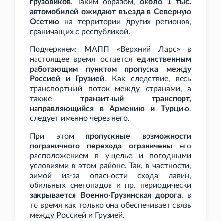
грузовиков
. Таким образом,
около 1
тыс.
автомобилей ожидают въезда в Северную
Осетию
на территории других регионов,
граничащих с республикой.
Подчеркнем: МАПП «Верхний Ларс» в
настоящее время остается
единственным
работающим пунктом пропуска между
Россией и Грузией
. Как следствие, весь
транспортный поток между странами, а
также
транзитный транспорт,
направляющийся в Армению и Турцию
,
следует именно через него.
При этом
пропускные возможности
пограничного перехода ограничены
его
расположением в ущелье и погодными
условиями в этом районе. Так, в частности,
зимой из-за опасности схода лавин,
обильных снегопадов и
пр. периодически
закрывается Военно-Грузинская дорога
, в
то время как только она обеспечивает связь
между Россией и Грузией.