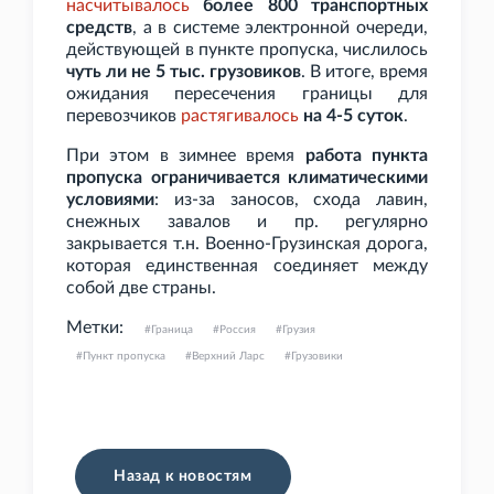
насчитывалось
более 800 транспортных
средств
, а в системе электронной очереди,
действующей в пункте пропуска, числилось
чуть ли не 5
тыс. грузовиков
. В итоге, время
ожидания пересечения границы для
перевозчиков
растягивалось
на 4-5 суток
.
При этом в зимнее время
работа пункта
пропуска ограничивается климатическими
условиями
: из-за заносов, схода лавин,
снежных завалов и
пр. регулярно
закрывается т.н. Военно-Грузинская дорога,
которая единственная соединяет между
собой две страны.
Метки:
Граница
Россия
Грузия
Пункт пропуска
Верхний Ларс
Грузовики
Назад к новостям