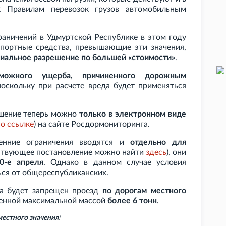
Правилам перевозок грузов автомобильным
граничений в Удмуртской Республике в этом году
нспортные средства, превышающие эти значения,
иальное разрешение по большей «стоимости»
.
можного ущерба, причиненного дорожным
поскольку при расчете вреда будет применяться
ешение теперь можно
только в электронном виде
по
ссылке
) на сайте Росдормониторинга.
сенние ограничения вводятся и
отдельно для
ствующее постановление можно найти
здесь
), они
0-е апреля
. Однако в данном случае условия
ься от общереспубликанских.
ца будет запрещен проезд
по дорогам местного
енной максимальной массой
более 6
тонн
.
местного значения
!