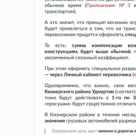
обычное время (
Приложение
№3
к 
транспортом).
А это значит, что принцип весенних о
будет проявляться в том, что на тра
перевозчикам придется оформлять
спец
То есть:
сумма компенсации воз
конструкциям, будет выше обычной
, 
увеличенный сезонный коэффициент.
При этом оформить специальное разр
— через Личный кабинет перевозчика
(
Одновременно, что важно, свои ве
Кизнерского района Удмуртии
(соответ
тоже будут действовать
с 1-го по 3
«просушки» будут существенно отличат
В Кизнерском районе в течение меся
значения
грузовых автомобилей разреш
Подчеркнем: речь идет
именно о дорогах 