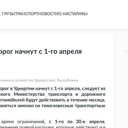
ГРУЗЫ
ТРАНСПОРТ
НОВОСТИ
О НАС
ТАРИФЫ
рог начнут с 1-го апреля
рожного хозяйства Удмуртской Республики
ог в Удмуртии начнут с 1-го апреля, следует из
ного Министерства транспорта и дорожного
втомобилей будут действовать в течение месяца.
траняться именно на тяжеловесные транспортные
а время ограничений,
с 1-го по 30-е апреля
,
начения осевой нагрузки, которые действуют и в