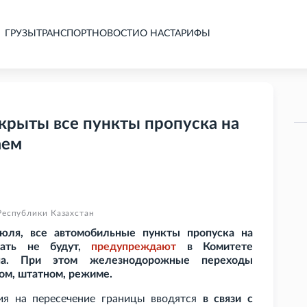
ГРУЗЫ
ТРАНСПОРТ
НОВОСТИ
О НАС
ТАРИФЫ
акрыты все пункты пропуска на
аем
Республики Казахстан
июля, все автомобильные пункты пропуска на
тать не будут,
предупреждают
в Комитете
тана. При этом железнодорожные переходы
ом, штатном, режиме.
ния на пересечение границы вводятся
в связи с