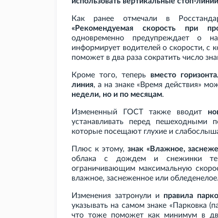
использовать вертикальные стоп-линии
Как ранее отмечали в Росстанда
«Рекомендуемая скорость при про
одновременно предупреждает о на
информирует водителей о скорости, с к
поможет в два раза сократить число зна
Кроме того, теперь
вместо горизонт
линия
, а на знаке «Время действия» м
недели, но и по месяцам
.
Измененный ГОСТ также вводит
но
устанавливать перед пешеходными п
которые посещают глухие и слабослыш
Плюс к этому,
знак «Влажное, заснеж
облака с дождем и снежинки теп
ограничивающим максимальную скорост
влажное, заснеженное или обледенелое
Изменения затронули и
правила парк
указывать на самом знаке «Парковка (п
что тоже поможет как минимум в два