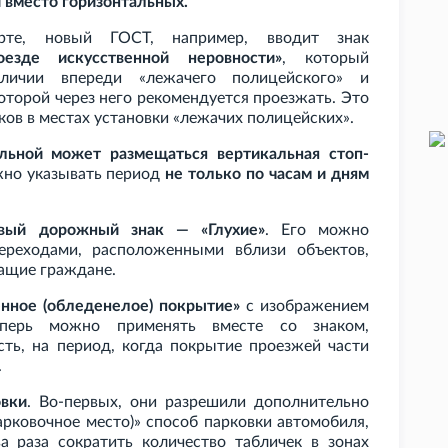
 вместо горизонтальных.
рте, новый ГОСТ, например, вводит знак
езде искусственной неровности»
, который
личии впереди «лежачего полицейского» и
оторой через него рекомендуется проезжать. Это
ков в местах установки «лежачих полицейских».
альной может размещаться вертикальная стоп-
ожно указывать период
не только по часам и дням
вый дорожный знак — «Глухие»
. Его можно
ереходами, расположенными вблизи объектов,
ащие граждане.
енное (обледенелое) покрытие»
с изображением
ерь можно применять вместе со знаком,
ь, на период, когда покрытие проезжей части
.
овки
. Во-первых, они разрешили дополнительно
арковочное место)» способ парковки автомобиля,
 раза сократить количество табличек в зонах