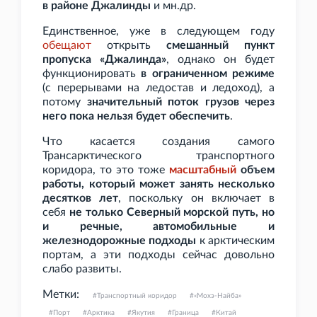
в районе Джалинды
и
мн.др.
Единственное, уже в следующем году
обещают
открыть
смешанный пункт
пропуска «Джалинда»
, однако он будет
функционировать
в ограниченном режиме
(с перерывами на ледостав и ледоход), а
потому
значительный поток грузов через
него пока нельзя будет обеспечить
.
Что касается создания самого
Трансарктического транспортного
коридора, то это тоже
масштабный
объем
работы, который может занять несколько
десятков лет
, поскольку он включает в
себя
не только Северный морской путь, но
и речные, автомобильные и
железнодорожные подходы
к арктическим
портам, а эти подходы сейчас довольно
слабо развиты.
Метки:
Транспортный коридор
«Мохэ-Найба»
Порт
Арктика
Якутия
Граница
Китай