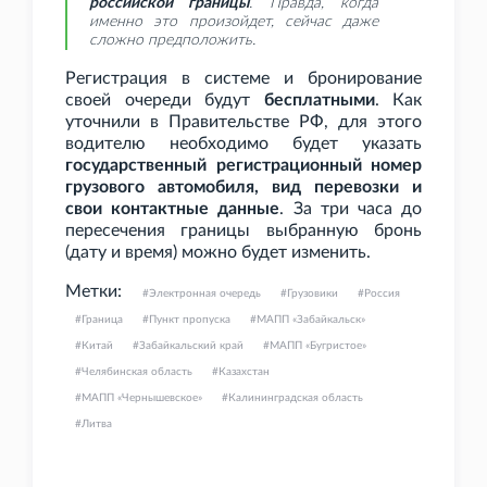
российской границы
. Правда, когда
именно это произойдет, сейчас даже
сложно предположить.
Регистрация в системе и бронирование
своей очереди будут
бесплатными
. Как
уточнили в Правительстве
РФ, для этого
водителю необходимо будет указать
государственный регистрационный номер
грузового автомобиля, вид перевозки и
свои контактные данные
. За три часа до
пересечения границы выбранную бронь
(дату и время) можно будет изменить.
Метки:
Электронная очередь
Грузовики
Россия
Граница
Пункт пропуска
МАПП «Забайкальск»
Китай
Забайкальский край
МАПП «Бугристое»
Челябинская область
Казахстан
МАПП «Чернышевское»
Калининградская область
Литва