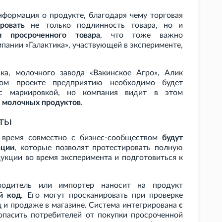
нформация о продукте, благодаря чему торговая
ровать
не только подлинность товара, но и
и просроченного товара
, что тоже важно
пании «Галактика», участвующей в эксперименте,
ка, молочного завода «Вакинское Агро», Алик
ном проекте предприятию необходимо будет
 маркировкой, но компания видит в этом
х молочных продуктов
.
ты
время совместно с бизнес-сообществом
будут
ации
, которые позволят протестировать полную
укции во время эксперимента и подготовиться к
водитель или импортер наносит на продукт
й код
. Его могут просканировать при проверке
ад и продаже в магазине. Система интегрирована
с
зопасить потребителей от покупки просроченной