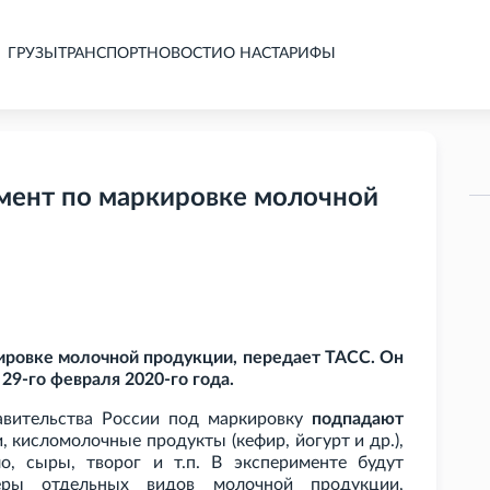
ГРУЗЫ
ТРАНСПОРТ
НОВОСТИ
О НАС
ТАРИФЫ
имент по маркировке молочной
кировке молочной продукции, передает ТАСС. Он
 29-го февраля 2020-го года.
авительства России под маркировку
подпадают
, кисломолочные продукты (кефир, йогурт и др.),
о, сыры, творог и т.п. В эксперименте будут
теры отдельных видов молочной продукции,