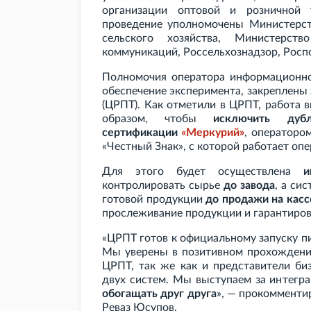
организации оптовой и розничной 
проведение уполномочены Министерст
сельского хозяйства, Министерст
коммуникаций, Россельхознадзор, Росп
Полномочия оператора информационн
обеспечение эксперимента, закреплены
(ЦРПТ). Как отметили в ЦРПТ, работа 
образом, чтобы
исключить дуб
сертификации
«Меркурий»
, операторо
«Честный Знак», с которой работает опе
Для этого будет осуществлена
и
контролировать сырье
до завода
, а си
готовой продукции
до продажи на касс
прослеживание продукции и гарантирова
«ЦРПТ готов к официальному запуску пи
Мы уверены в позитивном прохождении
ЦРПТ, так же как и представители би
двух систем. Мы выступаем за интегр
обогащать друг друга
», — прокомменти
Реваз Юсупов.