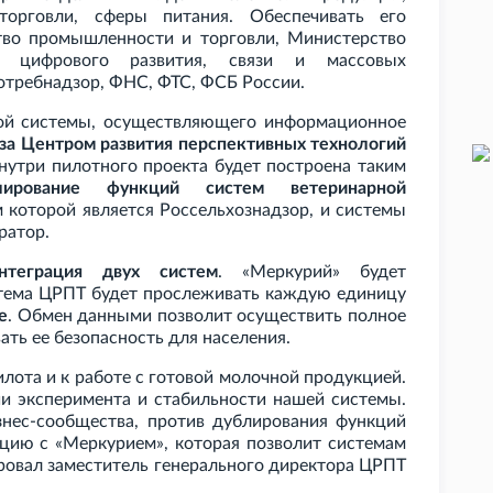
торговли, сферы питания. Обеспечивать его
во промышленности и торговли, Министерство
во цифрового развития, связи и массовых
отребнадзор, ФНС, ФТС, ФСБ России.
ой системы, осуществляющего информационное
за Центром развития перспективных технологий
внутри пилотного проекта будет построена таким
лирование функций систем ветеринарной
м которой является Россельхознадзор, и системы
ратор.
нтеграция двух систем
. «Меркурий» будет
стема ЦРПТ будет прослеживать каждую единицу
е
. Обмен данными позволит осуществить полное
ть ее безопасность для населения.
лота и к работе с готовой молочной продукцией.
 эксперимента и стабильности нашей системы.
знес-сообщества, против дублирования функций
ацию с «Меркурием», которая позволит системам
ровал заместитель генерального директора ЦРПТ