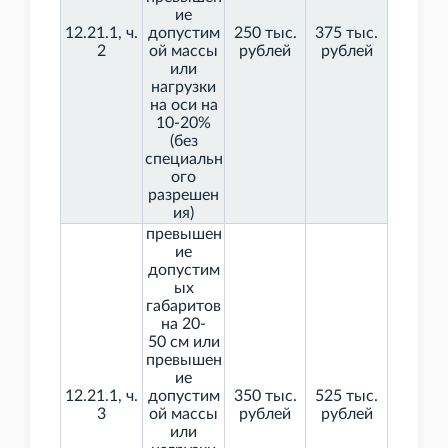
ие
12.21.1, ч.
допустим
250 тыс.
375 тыс.
2
ой массы
рублей
рублей
или
нагрузки
на оси на
10-20%
(без
специальн
ого
разрешен
ия)
превышен
ие
допустим
ых
габаритов
на 20-
50
см или
превышен
ие
12.21.1, ч.
допустим
350 тыс.
525 тыс.
3
ой массы
рублей
рублей
или