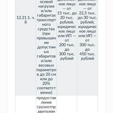
осевой
ное лицо
ное лицо
нагрузке
— от
— от
и/или
15
тыс. до
22,5
тыс.
габаритах
12.21.1, ч.
20
тыс.
до 30
тыс.
транспорт
8
рублей,
рублей,
ного
юридичес
юридичес
средства
кое лицо
кое лицо
(при
или ИП —
или ИП —
превышен
от
от
ии
200
тыс.
300
тыс.
допустим
до
до
ых
300
тыс.
450
тыс.
габаритов
рублей
рублей
и/или
весовых
параметро
в до 20 см
или до
20%
соответст
венно)
предостав
ление
грузоотпр
авителем