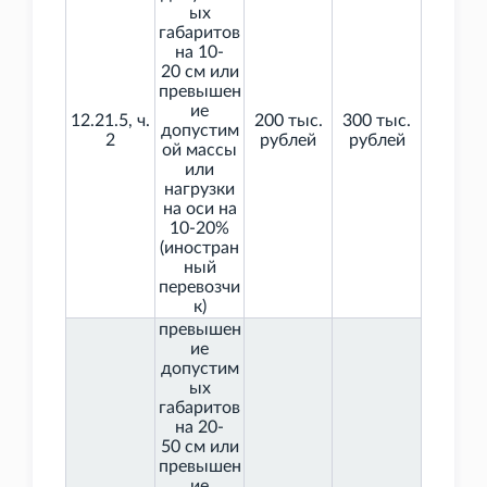
ых
габаритов
на 10-
20
см или
превышен
ие
12.21.5, ч.
200 тыс.
300 тыс.
допустим
2
рублей
рублей
ой массы
или
нагрузки
на оси на
10-20%
(иностран
ный
перевозчи
к)
превышен
ие
допустим
ых
габаритов
на 20-
50
см или
превышен
ие