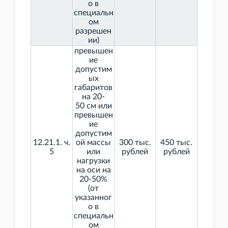
о в
специальн
ом
разрешен
ии)
превышен
ие
допустим
ых
габаритов
на 20-
50
см или
превышен
ие
допустим
12.21.1. ч.
ой массы
300 тыс.
450 тыс.
5
или
рублей
рублей
нагрузки
на оси на
20-50%
(от
указанног
о в
специальн
ом