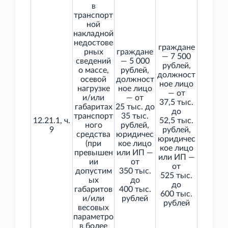
в
транспорт
ной
накладной
недостове
граждане
рных
граждане
— 7
500
сведений
— 5
000
рублей,
о массе,
рублей,
должност
осевой
должност
ное лицо
нагрузке
ное лицо
— от
и/или
— от
37,5
тыс.
габаритах
25
тыс. до
до
транспорт
35
тыс.
12.21.1, ч.
52,5
тыс.
ного
рублей,
9
рублей,
средства
юридичес
юридичес
(при
кое лицо
кое лицо
превышен
или ИП —
или ИП —
ии
от
от
допустим
350
тыс.
525
тыс.
ых
до
до
габаритов
400
тыс.
600
тыс.
и/или
рублей
рублей
весовых
параметро
в более