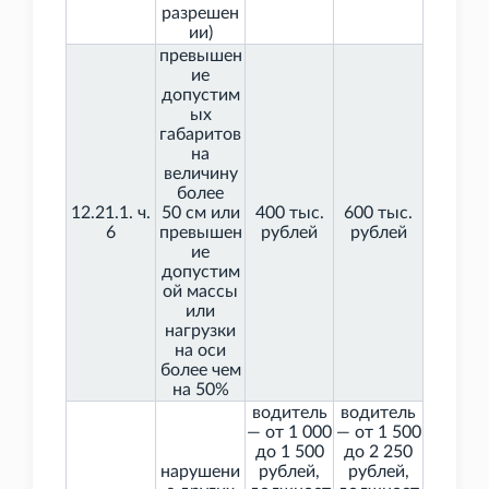
разрешен
ии)
превышен
ие
допустим
ых
габаритов
на
величину
более
12.21.1. ч.
50
см или
400 тыс.
600 тыс.
6
превышен
рублей
рублей
ие
допустим
ой массы
или
нагрузки
на оси
более чем
на 50%
водитель
водитель
— от 1
000
— от 1
500
до 1
500
до 2
250
нарушени
рублей,
рублей,