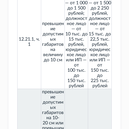
— от 1
000
— от 1
500
до 1
500
до 2
250
рублей;
рублей,
должност
должност
превышен
ное лицо
ное лицо
ие
— от
— от
допустим
10
тыс. до
15
тыс. до
12.21.1, ч.
ых
15
тыс.
22,5
тыс.
1
габаритов
рублей,
рублей,
на
юридичес
юридичес
величину
кое лицо
кое лицо
до 10
см
или ИП —
или ИП —
от
от
100
тыс.
150
тыс.
до
до
150
тыс.
225
тыс.
рублей
рублей
превышен
ие
допустим
ых
габаритов
на 10-
20
см или
превышен