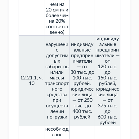
чем на
20
см или
более чем
на 20%
соответст
венно)
индивиду
нарушени
индивиду
альные
е
альные
предприн
допустим
предприн
иматели —
ых
иматели
от
габаритов
— от
120
тыс.
и/или
80
тыс. до
до
12.21.1, ч.
массы
100
тыс.
150
тыс.
10
транспорт
рублей,
рублей,
ного
юридичес
юридичес
средства
кие лица
кие лица
при
— от 250
— от
осуществ
тыс. до
375
тыс.
лении
400
тыс.
до
погрузки
рублей
600
тыс.
рублей
несоблюд
ение