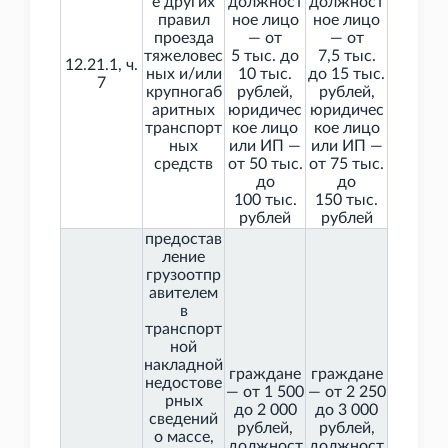
е других
должност
должност
правил
ное лицо
ное лицо
проезда
— от
— от
тяжеловес
5
тыс. до
7,5
тыс.
12.21.1, ч.
ных и/или
10
тыс.
до 15
тыс.
7
крупногаб
рублей,
рублей,
аритных
юридичес
юридичес
транспорт
кое лицо
кое лицо
ных
или ИП —
или ИП —
средств
от 50
тыс.
от 75
тыс.
до
до
100
тыс.
150
тыс.
рублей
рублей
предостав
ление
грузоотпр
авителем
в
транспорт
ной
накладной
граждане
граждане
недостове
— от 1
500
— от 2
250
рных
до 2
000
до 3
000
сведений
рублей,
рублей,
о массе,
должност
должност