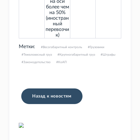
на оси
более чем
на 50%
(иностран
ный
перевозчи
к)
Метки:
Весогабаритный контроль
Грузовики
Тяжеловесный груз
Крупногабаритный груз
Штрафы
Законодательство
КоАП
Назад к новостям