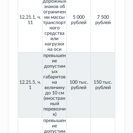
дорожных
знаков об
ограничен
12.21.1, ч.
ии массы
5
000
7
500
11
транспорт
рублей
рублей
ного
средства
или
нагрузки
на оси
превышен
ие
допустим
ых
габаритов
12.21.5, ч.
на
100 тыс.
150 тыс.
1
величину
рублей
рублей
до 10
см
(иностран
ный
перевозчи
к)
превышен
ие
допустим