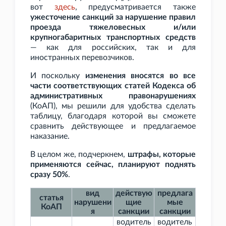
вот
здесь
, предусматривается также
ужесточение санкций за нарушение правил
проезда тяжеловесных и/или
крупногабаритных транспортных средств
— как для российских, так и для
иностранных перевозчиков.
И поскольку
изменения вносятся во все
части соответствующих статей Кодекса об
административных правонарушениях
(КоАП), мы решили для удобства сделать
таблицу, благодаря которой вы сможете
сравнить действующее и предлагаемое
наказание.
В целом же, подчеркнем,
штрафы, которые
применяются сейчас, планируют поднять
сразу 50%
.
вид
действую
предлага
статья
нарушени
щие
мые
КоАП
я
санкции
санкции
водитель
водитель